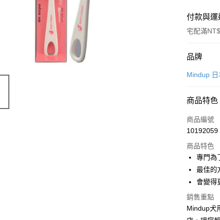
付款與運
宅配滿NT$
付款方式
品牌
信用卡一
Mindup
信用卡分
商品特色
3 期 
商品編號
6 期 
合作金
10192059
華南商
12 期
合作金
上海商
商品特色
華南商
24 期
合作金
國泰世
專門為
上海商
華南商
臺灣中
合作金
LINE Pay
最佳的
國泰世
上海商
匯豐（
華南商
臺灣中
會變得
國泰世
聯邦商
Apple Pay
上海商
匯豐（
臺灣中
元大商
銷售重點
兆豐國
聯邦商
匯豐（
貨到付款
玉山商
Mindup
台中商
元大商
聯邦商
台新國
華泰商