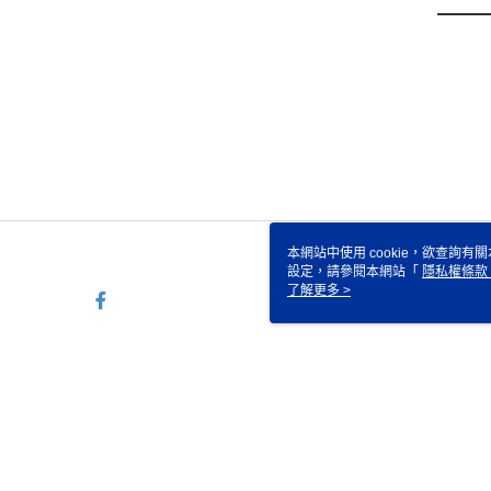
本網站中使用 cookie，欲查詢有關
設定，請參閱本網站「
隱私權條款
使用 cookie。
了解更多 >
TW-MWG1-67-194 Web2.0 De
© 2026 by 沛緹雅股份有限公司