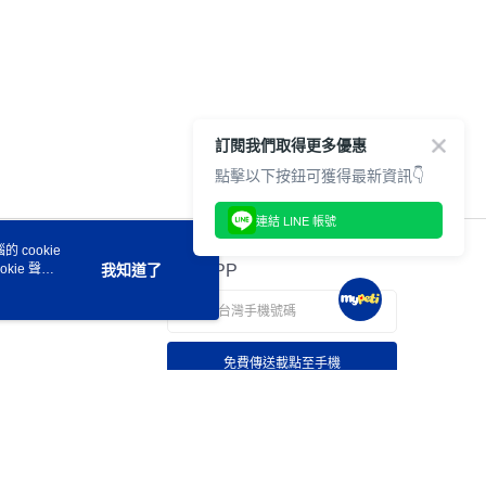
訂閱我們取得更多優惠
點擊以下按鈕可獲得最新資訊👇
連結 LINE 帳號
 cookie
kie 聲明
我知道了
官方APP
免費傳送載點至手機
若接到可疑電話，請洽詢165反詐騙專線
本站最佳瀏覽環境請使用 Google Chrome、Firefox 或 Edge 以上版本