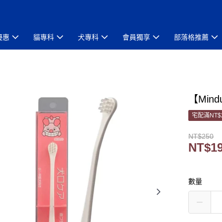
優惠
貓專科
犬專科
會員獨享
部落格推薦
【Mind
宅配滿NT$
NT$250
NT$1
數量