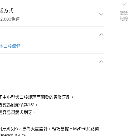
送方式
清除
紀錄
2,000免運
次付款
 日本口腔保健
期付款
0 利率 每期
NT$66
21家銀行
0 利率 每期
NT$33
21家銀行
庫商業銀行
第一商業銀行
業銀行
彰化商業銀行
 0 利率 每期
NT$16
21家銀行
庫商業銀行
第一商業銀行
業儲蓄銀行
台北富邦商業銀行
業銀行
彰化商業銀行
 0 利率 每期
NT$8
20家銀行
庫商業銀行
第一商業銀行
華商業銀行
兆豐國際商業銀行
了中小型犬口腔護理而開發的專業牙刷。
業儲蓄銀行
台北富邦商業銀行
業銀行
彰化商業銀行
小企業銀行
台中商業銀行
庫商業銀行
第一商業銀行
方式為刷頭傾斜15°，
華商業銀行
兆豐國際商業銀行
業儲蓄銀行
台北富邦商業銀行
台灣）商業銀行
華泰商業銀行
業銀行
彰化商業銀行
小企業銀行
台中商業銀行
更容易幫愛犬刷牙。
華商業銀行
兆豐國際商業銀行
業銀行
遠東國際商業銀行
業儲蓄銀行
台北富邦商業銀行
台灣）商業銀行
華泰商業銀行
小企業銀行
台中商業銀行
業銀行
永豐商業銀行
際商業銀行
臺灣中小企業銀行
業銀行
遠東國際商業銀行
台灣）商業銀行
華泰商業銀行
業銀行
星展（台灣）商業銀行
犬用牙刷(小)，專為犬隻設計，輕巧易握。MyPeti網路商
業銀行
匯豐（台灣）商業銀行
業銀行
永豐商業銀行
業銀行
遠東國際商業銀行
際商業銀行
中國信託商業銀行
業銀行
聯邦商業銀行