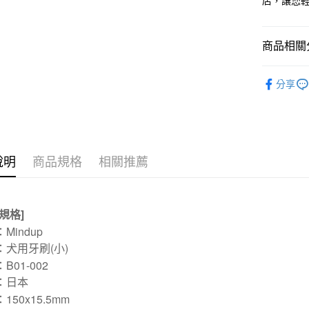
店，讓您
玉山商
元大商
台灣樂
遠東國
台新國
玉山商
運送方式
永豐商
台灣樂
台新國
星展（
商品相關分
新竹物流
台灣樂
中國信
每筆NT$1
Mindup
分享
付款後門
免運費
貨到付款
每筆NT$1
說明
商品規格
相關推薦
規格]
Mindup
：犬用牙刷(小)
B01-002
：日本
150x15.5mm