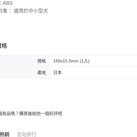
：ABS
對象： 適用於中小型犬
規格
規格
150x15.5mm (1入)
產地
日本
個商品嗎？購買後給他一個好評吧
熱銷
全站排行