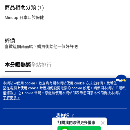
商品相關分類 (1)
Mindup 日本口腔保健
評價
喜歡這個商品嗎？購買後給他一個好評吧
本分類熱銷
全站排行
本網站中使用 cookie，欲查詢有關本網站使用 cookie 方式之詳情，及若您不希
熱門標籤
望在電腦上使用 cookie 時應如何變更電腦的 cookie 設定，請參閱本網站「
隱私
權條款
」之 Cookie 聲明。您繼續使用本網站即表示您同意本公司得按本網站使
用條款之 Cookie 聲明使用 cookie。
了解更多 >
我知道了
訂閱我們取得更多優惠