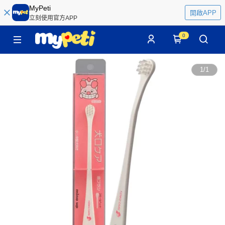
MyPeti
開啟APP
立刻使用官方APP
0
1
/
1