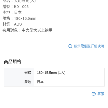
品名：犬用牙刷(大)
編號：B01-003
付款後7-11取貨
產地：日本
每筆NT$70，滿NT$1,200(含以上)免運費
規格：180x15.5mm
新竹物流
材質：ABS
每筆NT$100，滿NT$2,000(含以上)免運費
適用對象：中大型犬以上適用
付款後門市自取
免運費
顯示電腦版詳細說明
貨到付款
每筆NT$100，滿NT$2,000(含以上)免運費
商品規格
規格
180x15.5mm (1入)
產地
日本
客服