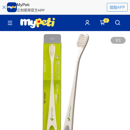
MyPeti
開啟APP
立刻使用官方APP
0
1
/
1