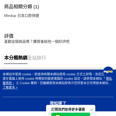
商品相關分類 (1)
Mindup 日本口腔保健
評價
喜歡這個商品嗎？購買後給他一個好評吧
本分類熱銷
全站排行
本網站中使用 cookie，欲查詢有關本網站使用 cookie 方式之詳情，及若您不希
熱門標籤
望在電腦上使用 cookie 時應如何變更電腦的 cookie 設定，請參閱本網站「
隱私
權條款
」之 Cookie 聲明。您繼續使用本網站即表示您同意本公司得按本網站使
用條款之 Cookie 聲明使用 cookie。
了解更多 >
我知道了
訂閱我們取得更多優惠