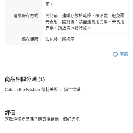
廚。
建議保存方式
開封前：建議存放於乾燥、陰涼處，避免陽
光直射；開封後：請盡速食用完畢。未食用
完畢，請放置冰箱冷藏。
保存期限
如包裝上所標示
客服
商品相關分類 (1)
Cats in the Kitchen 凱特美廚
貓主食罐
評價
喜歡這個商品嗎？購買後給他一個好評吧