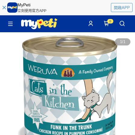
MyPeti
開啟APP
立刻使用官方APP
0
1
/
1