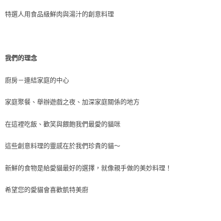
特選人用食品級鮮肉與湯汁的創意料理
我們的理念
廚房－連結家庭的中心
家庭聚餐、舉辦遊戲之夜、加深家庭關係的地方
在這裡吃飯、歡笑與餵飽我們最愛的貓咪
這些創意料理的靈感在於我們珍貴的貓～
新鮮的食物是給愛貓最好的選擇，就像親手做的美妙料理！
希望您的愛貓會喜歡凱特美廚