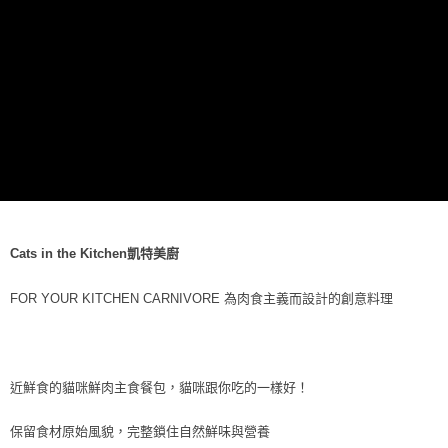
每筆NT$70，滿NT$1,200(含以上)免運費
付款後7-11取貨
每筆NT$70，滿NT$1,200(含以上)免運費
新竹物流
每筆NT$100，滿NT$2,000(含以上)免運費
付款後門市自取
免運費
貨到付款
Cats in the Kitchen凱特美廚
每筆NT$100，滿NT$2,000(含以上)免運費
FOR YOUR KITCHEN CARNIVORE 為肉食主義而設計的創意料理
近鮮食的貓咪鮮肉主食餐包，貓咪跟你吃的一樣好！
保留食材原始風貌，完整鎖住自然鮮味與營養