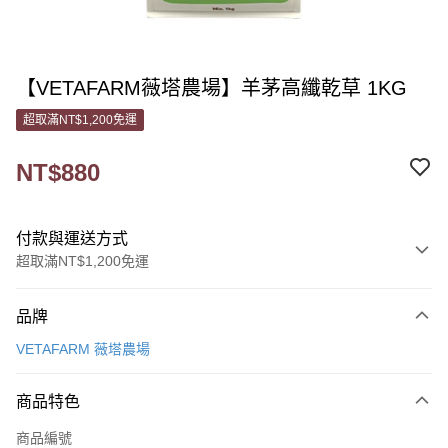
【VETAFARM薇塔農場】羊茅高纖乾草 1KG
超取滿NT$1,200免運
NT$880
付款與運送方式
超取滿NT$1,200免運
付款方式
品牌
信用卡一次付款
VETAFARM 薇塔農場
信用卡分期付款
3 期 0 利率 每期
NT$293
21家銀行
商品特色
6 期 0 利率 每期
NT$146
21家銀行
合作金庫商業銀行
第一商業銀行
商品編號