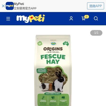
MyPeti
開啟APP
立刻使用官方APP
0
1
/
1