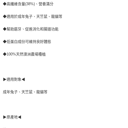
付款後7-11取貨
◆高纖維含量(38%)、營養滿分
每筆NT$70，滿NT$1,200(含以上)免運費
◆適用於成年兔子、天竺鼠、龍貓等
新竹物流
◆幫助磨牙、促進消化和腸道功能
每筆NT$100，滿NT$2,000(含以上)免運費
付款後門市自取
◆低蛋白成份可維持良好體態
免運費
◆100%天然澳洲農場種植
貨到付款
每筆NT$100，滿NT$2,000(含以上)免運費
▶適用對象◀
成年兔子、天竺鼠、龍貓等
▶原產地◀