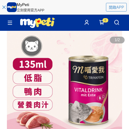
MyPeti
開啟APP
立刻使用官方APP
0
1
/
2