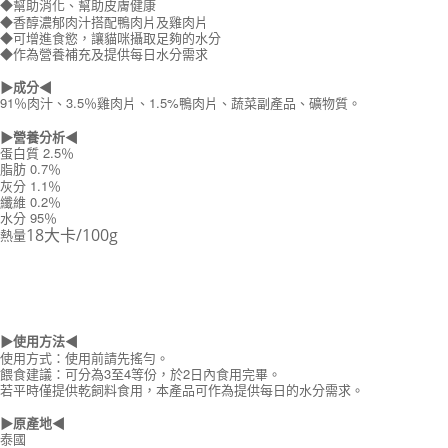
◆幫助消化、幫助皮膚健康
◆香醇濃郁肉汁搭配鴨肉片及雞肉片
◆可增進食慾，讓貓咪攝取足夠的水分
◆作為營養補充及提供每日水分需求
▶成分◀
91％肉汁、3.5％雞肉片、1.5%鴨肉片、蔬菜副產品、礦物質。
▶營養分析◀
蛋白質 2.5％
脂肪 0.7％
灰分 1.1％
纖維 0.2％
水分 95％
18大卡/100g
熱量
▶使用方法◀
使用方式：使用前請先搖勻。
餵食建議：可分為3至4等份，於2日內食用完畢。
若平時僅提供乾飼料食用，本產品可作為提供每日的水分需求。
▶原產地◀
泰國