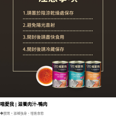
喵愛我 | 滋養肉汁-鴨肉
◆開胃。滋補強身、增進食慾