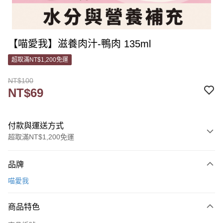
【喵愛我】滋養肉汁-鴨肉 135ml
超取滿NT$1,200免運
NT$100
NT$69
付款與運送方式
超取滿NT$1,200免運
付款方式
品牌
信用卡一次付款
喵愛我
信用卡分期付款
3 期 0 利率 每期
NT$23
21家銀行
商品特色
6 期 0 利率 每期
NT$11
21家銀行
合作金庫商業銀行
第一商業銀行