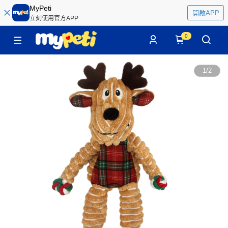
MyPeti
開啟APP
立刻使用官方APP
0
1
/
2