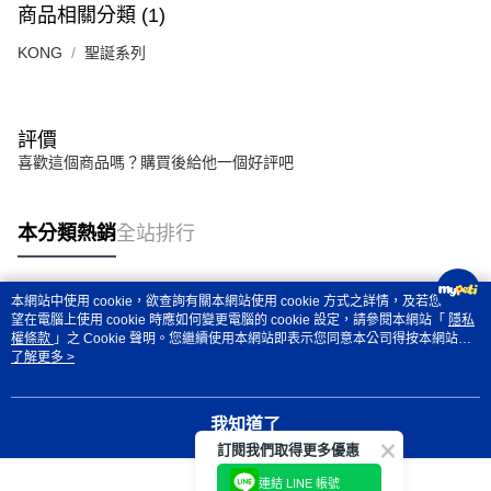
7-11取貨付款
商品相關分類 (1)
每筆NT$70，滿NT$1,200(含以上)免運費
KONG
聖誕系列
付款後7-11取貨
每筆NT$70，滿NT$1,200(含以上)免運費
評價
新竹物流
喜歡這個商品嗎？購買後給他一個好評吧
每筆NT$100，滿NT$2,000(含以上)免運費
付款後門市自取
本分類熱銷
全站排行
免運費
貨到付款
本網站中使用 cookie，欲查詢有關本網站使用 cookie 方式之詳情，及若您不希
每筆NT$100，滿NT$2,000(含以上)免運費
熱門標籤
望在電腦上使用 cookie 時應如何變更電腦的 cookie 設定，請參閱本網站「
隱私
權條款
」之 Cookie 聲明。您繼續使用本網站即表示您同意本公司得按本網站使
用條款之 Cookie 聲明使用 cookie。
了解更多 >
我知道了
訂閱我們取得更多優惠
連結 LINE 帳號