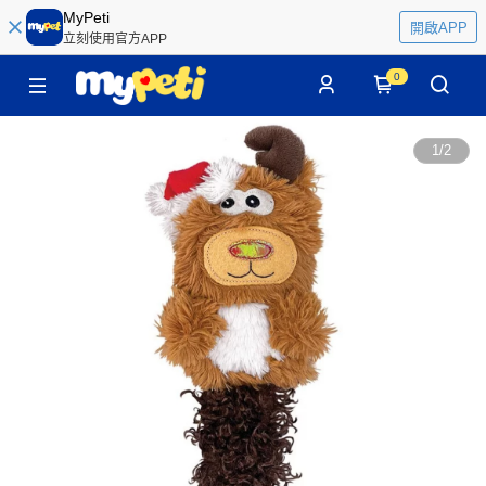
MyPeti
開啟APP
立刻使用官方APP
0
1
/
2