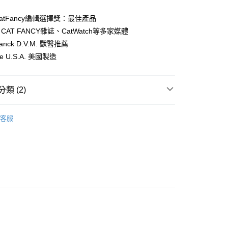
業儲蓄銀行
台北富邦商業銀行
台灣）商業銀行
華泰商業銀行
業銀行
彰化商業銀行
小企業銀行
台中商業銀行
華商業銀行
兆豐國際商業銀行
業銀行
遠東國際商業銀行
業儲蓄銀行
台北富邦商業銀行
atFancy編輯選擇獎：最佳產品
台灣）商業銀行
華泰商業銀行
小企業銀行
台中商業銀行
業銀行
永豐商業銀行
際商業銀行
臺灣中小企業銀行
業銀行
遠東國際商業銀行
AT FANCY雜誌、CatWatch等多家媒體
台灣）商業銀行
華泰商業銀行
業銀行
星展（台灣）商業銀行
業銀行
匯豐（台灣）商業銀行
業銀行
永豐商業銀行
Franck D.V.M. 獸醫推薦
業銀行
遠東國際商業銀行
際商業銀行
中國信託商業銀行
業銀行
聯邦商業銀行
業銀行
星展（台灣）商業銀行
業銀行
永豐商業銀行
the U.S.A. 美國製造
天信用卡公司
際商業銀行
元大商業銀行
際商業銀行
中國信託商業銀行
業銀行
星展（台灣）商業銀行
業銀行
玉山商業銀行
天信用卡公司
際商業銀行
中國信託商業銀行
台灣）商業銀行
台新國際商業銀行
天信用卡公司
類 (2)
託商業銀行
台灣樂天信用卡公司
00，滿NT$2,000(含以上)免運費
T 博識貓
便所貓砂
客服
.貓砂-瑕疵包出清
00，滿NT$2,000(含以上)免運費