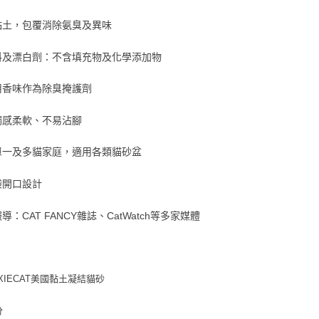
黏土，包覆消除氨臭及異味
料及漂白劑：不含填充物及化學添加物
用香味作為除臭掩護劑
觸感柔軟、不易沾腳
單一及多貓家庭，適用各類貓砂盆
袋開口設計
導：CAT FANCY雜誌、CatWatch等多家媒體
OXIECAT美國黏土凝結貓砂
分