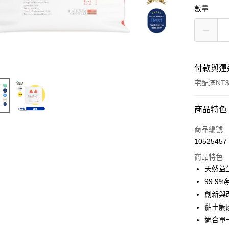
數量
付款與運
宅配滿NT$
付款方式
商品特色
信用卡一
商品編號
10525457
信用卡分
商品特色
3 期 
天然益
6 期 
合作金
99.
華南商
12 期
創新與
合作金
上海商
華南商
黏土觸
24 期
合作金
國泰世
上海商
適合單
華南商
臺灣中
合作金
LINE Pay
國泰世