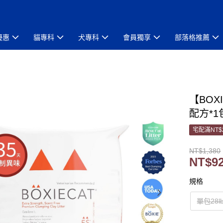
優惠
貓專科
犬專科
會員獨享
部落格推薦
【BO
配方*1包
宅配滿NT$
NT$1,380
NT$9
規格
單包28l