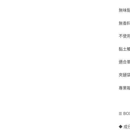
無味
無香
不使
黏土
適合
夾鏈
專業報
☰ B
◆ 成