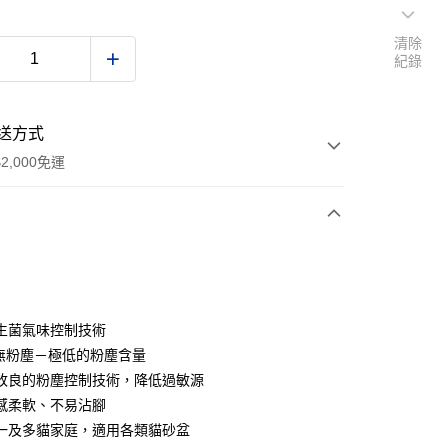
清除
紀錄
送方式
2,000免運
次付款
期付款
0 利率 每期
NT$309
21家銀行
生菌氣味控制技術
0 利率 每期
NT$154
21家銀行
庫商業銀行
第一商業銀行
9%無粉塵－極低的粉塵含量
業銀行
彰化商業銀行
 0 利率 每期
NT$77
21家銀行
改良的粉塵控制技術，降低過敏源
庫商業銀行
第一商業銀行
業儲蓄銀行
台北富邦商業銀行
業銀行
彰化商業銀行
感柔軟、不易沾腳
 0 利率 每期
NT$38
20家銀行
庫商業銀行
第一商業銀行
華商業銀行
兆豐國際商業銀行
業儲蓄銀行
台北富邦商業銀行
一及多貓家庭，適用各類貓砂盆
業銀行
彰化商業銀行
小企業銀行
台中商業銀行
庫商業銀行
第一商業銀行
華商業銀行
兆豐國際商業銀行