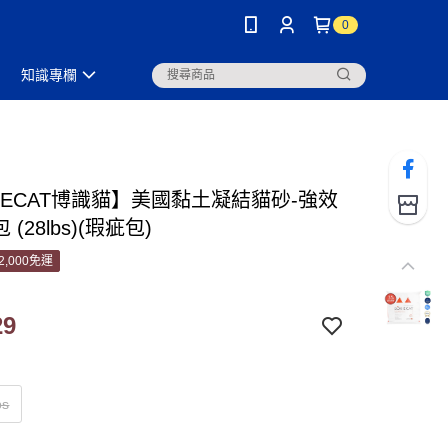
0
知識專欄
XIECAT博識貓】美國黏土凝結貓砂-強效
 (28lbs)(瑕疵包)
2,000免運
29
bs