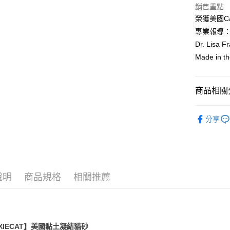
上海商
匯豐（
華南商
銷售重點
臺灣中
國泰世
聯邦商
Apple Pay
上海商
榮獲美國C
匯豐（
臺灣中
元大商
兆豐國
聯邦商
專業報導：C
匯豐（
貨到付款
玉山商
台中商
元大商
Dr. Lisa 
聯邦商
台新國
華泰商
玉山商
元大商
Made in 
台灣樂
遠東國
台新國
玉山商
運送方式
永豐商
台灣樂
台新國
星展（
新竹物流
台灣樂
商品相關分
中國信
每筆NT$1
BOXIECA
分享
貨到付款
🔥博識貓
每筆NT$1
說明
商品規格
相關推薦
XIECAT】美國黏土凝結貓砂