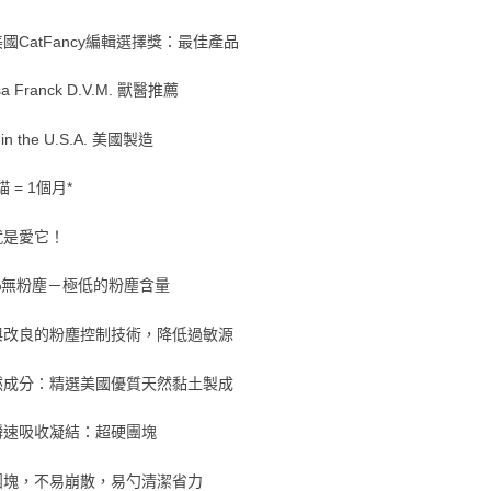
國CatFancy編輯選擇獎：最佳產品
isa Franck D.V.M. 獸醫推薦
 in the U.S.A. 美國製造
貓 = 1個月*
就是愛它！
9%無粉塵－極低的粉塵含量
與改良的粉塵控制技術，降低過敏源
然成分：精選美國優質天然黏土製成
瞬速吸收凝結：超硬團塊
團塊，不易崩散，易勺清潔省力