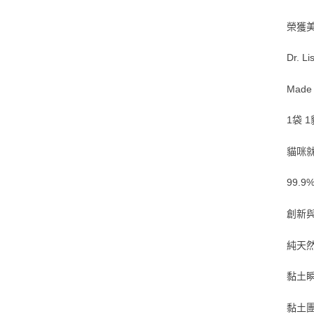
榮獲美
Dr. L
Made
1袋 1
貓咪
99.
創新
純天
黏土
黏土