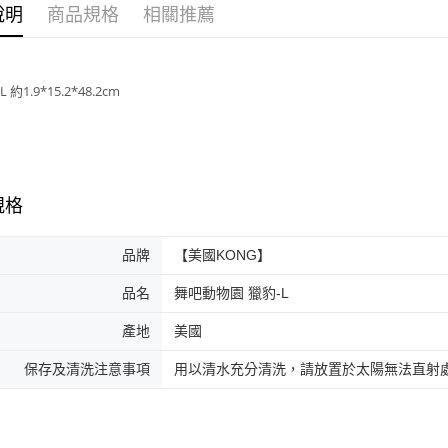
說明
商品規格
相關推薦
付款後門
免運費
約1.9*15.2*48.2cm
貨到付款
每筆NT$1
規格
品牌
【美國KONG】
品名
舞吧動物園 獵豹-L
產地
美國
保存及清洗注意事項
用以清水充分清洗，請放置於太陽無法直射