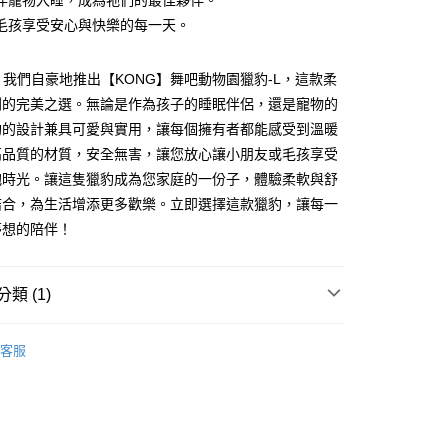
伴寵物入睡，成為牠們的最佳夥伴。
業銀行
永豐商業銀行
際商業銀行
臺灣中小企業銀行
業銀行
遠東國際商業銀行
台灣）商業銀行
華泰商業銀行
毛孩享受安心與快樂的每一天。
業銀行
星展（台灣）商業銀行
業銀行
匯豐（台灣）商業銀行
業銀行
永豐商業銀行
業銀行
遠東國際商業銀行
際商業銀行
中國信託商業銀行
業銀行
聯邦商業銀行
業銀行
星展（台灣）商業銀行
業銀行
永豐商業銀行
天信用卡公司
際商業銀行
元大商業銀行
際商業銀行
中國信託商業銀行
ti，我們自豪地推出【KONG】舞吧動物園獵豹-L，這款柔
業銀行
星展（台灣）商業銀行
業銀行
玉山商業銀行
天信用卡公司
列的完美之選。無論是作為孩子的睡眠伴侶，還是寵物的
際商業銀行
中國信託商業銀行
台灣）商業銀行
台新國際商業銀行
天信用卡公司
豹的設計兼具可愛與實用，讓每個擁有者都能感受到溫暖
託商業銀行
台灣樂天信用卡公司
高品質的材質，安全無害，讓您放心讓小朋友或毛孩享受
付款
抱時光。讓這隻獵豹成為您家庭的一份子，體驗柔軟與舒
0，滿NT$1,200(含以上)免運費
結合，為生活增添更多歡樂。立即選擇這款獵豹，讓每一
家取貨
夢想的陪伴！
0，滿NT$1,200(含以上)免運費
付款
類 (1)
0，滿NT$1,200(含以上)免運費
舞吧系列
客服
1取貨
0，滿NT$1,200(含以上)免運費
00，滿NT$2,000(含以上)免運費