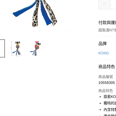
付款與運
超取滿NT$
付款方式
品牌
信用卡一
KONG
信用卡分
商品特色
3 期 
商品編號
6 期 
合作金
10558305
華南商
12 期
合作金
上海商
商品特色
華南商
24 期
合作金
國泰世
探索K
上海商
華南商
臺灣中
合作金
超商取貨
獨特的
國泰世
上海商
匯豐（
華南商
臺灣中
內含特
國泰世
聯邦商
LINE Pay
上海商
匯豐（
臺灣中