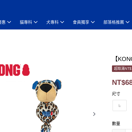
優惠
貓專科
犬專科
會員獨享
部落格推薦
【KON
超取滿NT$
NT$6
尺寸
L
數量