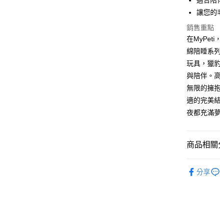
適合陪
元大商
兆豐國
聯邦商
匯豐（
Apple Pay
讓您的
玉山商
台中商
元大商
聯邦商
台新國
華泰商
玉山商
銷售重點
貨到付款
元大商
台灣樂
遠東國
台新國
在MyPe
玉山商
永豐商
台灣樂
綿陪睡系
台新國
星展（
運送方式
台灣樂
玩具，獵
中國信
與陪伴。
全家取貨
無限的擁
每筆NT$7
適的完美
付款後全
夜都充滿
每筆NT$7
7-11取貨
商品相關分
每筆NT$7
KONG
分享
付款後7-1
每筆NT$7
新竹物流
每筆NT$1