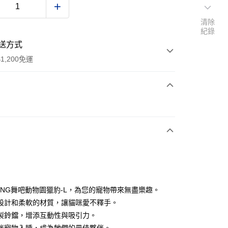
清除
紀錄
送方式
1,200免運
次付款
期付款
0 利率 每期
NT$226
21家銀行
0 利率 每期
NT$113
21家銀行
庫商業銀行
第一商業銀行
業銀行
彰化商業銀行
 0 利率 每期
NT$56
21家銀行
庫商業銀行
第一商業銀行
業儲蓄銀行
台北富邦商業銀行
業銀行
彰化商業銀行
 0 利率 每期
NT$28
20家銀行
庫商業銀行
第一商業銀行
華商業銀行
兆豐國際商業銀行
ONG舞吧動物園獵豹-L，為您的寵物帶來無盡樂趣。
業儲蓄銀行
台北富邦商業銀行
業銀行
彰化商業銀行
小企業銀行
台中商業銀行
庫商業銀行
第一商業銀行
付款
設計和柔軟的材質，讓貓咪愛不釋手。
華商業銀行
兆豐國際商業銀行
業儲蓄銀行
台北富邦商業銀行
台灣）商業銀行
華泰商業銀行
業銀行
彰化商業銀行
小企業銀行
台中商業銀行
製鈴鐺，增添互動性與吸引力。
華商業銀行
兆豐國際商業銀行
業銀行
遠東國際商業銀行
業儲蓄銀行
台北富邦商業銀行
台灣）商業銀行
華泰商業銀行
小企業銀行
台中商業銀行