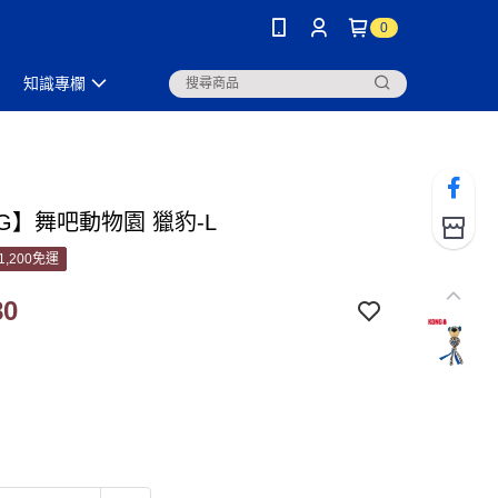
0
知識專欄
G】舞吧動物園 獵豹-L
1,200免運
80