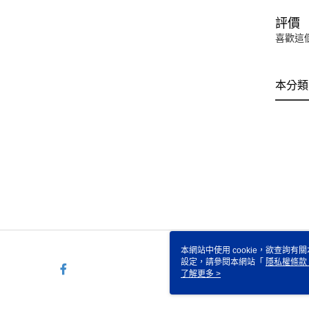
評價
喜歡這
本分類
本網站中使用 cookie，欲查詢有關
設定，請參閱本網站「
隱私權條款
使用 cookie。
了解更多 >