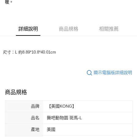
7-11取貨付款
暖。
每筆NT$70，滿NT$1,200(含以上)免運費
付款後7-11取貨
詳細說明
商品規格
相關推薦
每筆NT$70，滿NT$1,200(含以上)免運費
新竹物流
每筆NT$100，滿NT$2,000(含以上)免運費
尺寸：L 約8.89*10.8*40.01cm
付款後門市自取
免運費
顯示電腦版詳細說明
貨到付款
每筆NT$100，滿NT$2,000(含以上)免運費
商品規格
品牌
【美國KONG】
品名
舞吧動物園 斑馬-L
產地
美國