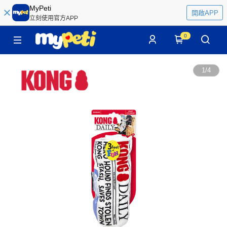
MyPeti
開啟APP
立刻使用官方APP
0
1
/
4