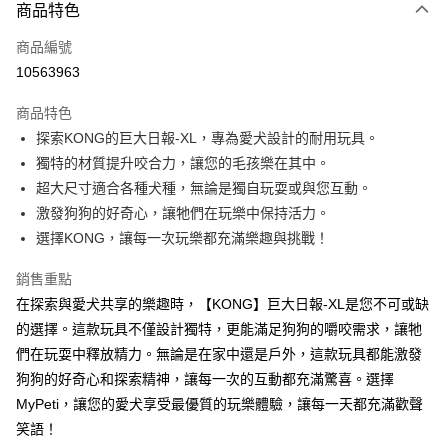
3 期 0 利率 每期
NT$293
21家銀行
商品特色
6 期 0 利率 每期
NT$146
21家銀行
合作金庫商業銀行
第一商業銀行
商品編號
華南商業銀行
彰化商業銀行
12 期 0 利率 每期
NT$73
21家銀行
合作金庫商業銀行
第一商業銀行
10563963
上海商業儲蓄銀行
台北富邦商業銀行
華南商業銀行
彰化商業銀行
24 期 0 利率 每期
NT$36
20家銀行
合作金庫商業銀行
第一商業銀行
國泰世華商業銀行
兆豐國際商業銀行
上海商業儲蓄銀行
台北富邦商業銀行
商品特色
華南商業銀行
彰化商業銀行
臺灣中小企業銀行
台中商業銀行
合作金庫商業銀行
第一商業銀行
超商取貨付款
國泰世華商業銀行
兆豐國際商業銀行
探索KONG的巨大日報-XL，專為愛犬設計的耐用玩具。
上海商業儲蓄銀行
台北富邦商業銀行
匯豐（台灣）商業銀行
華泰商業銀行
華南商業銀行
彰化商業銀行
臺灣中小企業銀行
台中商業銀行
國泰世華商業銀行
兆豐國際商業銀行
獨特的材質提升咬合力，讓您的毛孩樂在其中。
聯邦商業銀行
遠東國際商業銀行
LINE Pay
上海商業儲蓄銀行
台北富邦商業銀行
匯豐（台灣）商業銀行
華泰商業銀行
臺灣中小企業銀行
台中商業銀行
元大商業銀行
永豐商業銀行
超大尺寸適合各種犬種，無論是獨自玩耍或與您互動。
兆豐國際商業銀行
臺灣中小企業銀行
聯邦商業銀行
遠東國際商業銀行
匯豐（台灣）商業銀行
華泰商業銀行
Apple Pay
玉山商業銀行
星展（台灣）商業銀行
台中商業銀行
匯豐（台灣）商業銀行
激發狗狗的好奇心，讓牠們在玩樂中保持活力。
元大商業銀行
永豐商業銀行
聯邦商業銀行
遠東國際商業銀行
台新國際商業銀行
中國信託商業銀行
華泰商業銀行
聯邦商業銀行
玉山商業銀行
星展（台灣）商業銀行
選擇KONG，讓每一次玩樂都充滿樂趣與挑戰！
貨到付款
元大商業銀行
永豐商業銀行
台灣樂天信用卡公司
遠東國際商業銀行
元大商業銀行
台新國際商業銀行
中國信託商業銀行
玉山商業銀行
星展（台灣）商業銀行
永豐商業銀行
玉山商業銀行
台灣樂天信用卡公司
銷售重點
台新國際商業銀行
中國信託商業銀行
運送方式
星展（台灣）商業銀行
台新國際商業銀行
在探索與愛犬共享的樂趣時，【KONG】巨大日報-XL是您不可或缺
台灣樂天信用卡公司
中國信託商業銀行
台灣樂天信用卡公司
全家取貨付款
的選擇。這款玩具不僅設計獨特，更能滿足狗狗的嚼咬需求，讓牠
每筆NT$70，滿NT$1,200(含以上)免運費
們在玩耍中釋放精力。無論是在家中還是戶外，這款玩具都能激發
狗狗的好奇心和探索精神，讓每一次的互動都充滿驚喜。選擇
付款後全家取貨
MyPeti，讓您的愛犬享受最優質的玩樂體驗，讓每一天都充滿歡聲
每筆NT$70，滿NT$1,200(含以上)免運費
笑語！