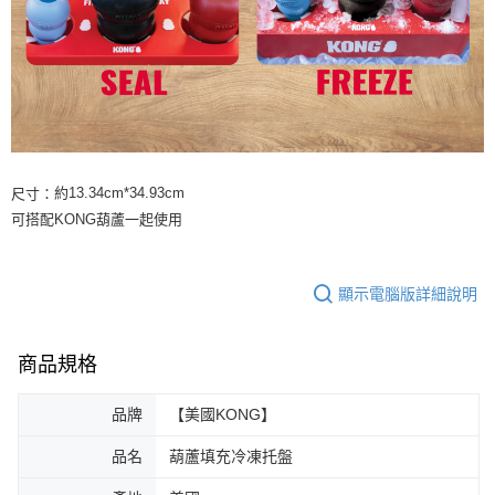
約13.34cm*34.93cm
尺寸
：
可搭配KONG葫蘆一起使用
顯示電腦版詳細說明
商品規格
品牌
【美國KONG】
品名
葫蘆填充冷凍托盤