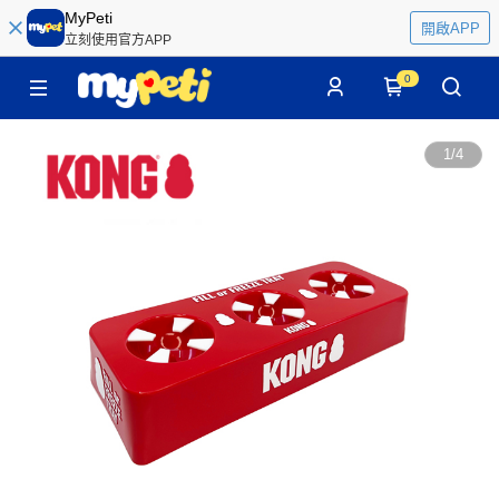
MyPeti
開啟APP
立刻使用官方APP
0
1
/
4