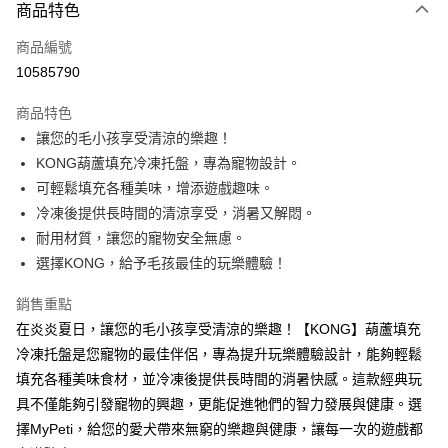
3 期 0 利率 每期
NT$186
21家銀行
商品特色
6 期 0 利率 每期
NT$93
21家銀行
合作金庫商業銀行
第一商業銀行
商品編號
華南商業銀行
彰化商業銀行
12 期 0 利率 每期
NT$46
21家銀行
合作金庫商業銀行
第一商業銀行
10585790
上海商業儲蓄銀行
台北富邦商業銀行
華南商業銀行
彰化商業銀行
24 期 0 利率 每期
NT$23
20家銀行
合作金庫商業銀行
第一商業銀行
國泰世華商業銀行
兆豐國際商業銀行
上海商業儲蓄銀行
台北富邦商業銀行
商品特色
華南商業銀行
彰化商業銀行
臺灣中小企業銀行
台中商業銀行
合作金庫商業銀行
第一商業銀行
超商取貨付款
國泰世華商業銀行
兆豐國際商業銀行
讓您的毛小孩享受清涼的樂趣！
上海商業儲蓄銀行
台北富邦商業銀行
匯豐（台灣）商業銀行
華泰商業銀行
華南商業銀行
彰化商業銀行
臺灣中小企業銀行
台中商業銀行
國泰世華商業銀行
兆豐國際商業銀行
KONG葫蘆填充冷凍托盤，專為寵物設計。
聯邦商業銀行
遠東國際商業銀行
LINE Pay
上海商業儲蓄銀行
台北富邦商業銀行
匯豐（台灣）商業銀行
華泰商業銀行
臺灣中小企業銀行
台中商業銀行
元大商業銀行
永豐商業銀行
可輕鬆填充各種美味，增添遊戲趣味。
兆豐國際商業銀行
臺灣中小企業銀行
聯邦商業銀行
遠東國際商業銀行
匯豐（台灣）商業銀行
華泰商業銀行
Apple Pay
玉山商業銀行
星展（台灣）商業銀行
台中商業銀行
匯豐（台灣）商業銀行
冷凍後提供長時間的清涼享受，消暑又解悶。
元大商業銀行
永豐商業銀行
聯邦商業銀行
遠東國際商業銀行
台新國際商業銀行
中國信託商業銀行
華泰商業銀行
聯邦商業銀行
玉山商業銀行
星展（台灣）商業銀行
耐用材質，讓您的寵物安全無慮。
貨到付款
元大商業銀行
永豐商業銀行
台灣樂天信用卡公司
遠東國際商業銀行
元大商業銀行
台新國際商業銀行
中國信託商業銀行
選擇KONG，給予毛孩最佳的玩樂體驗！
玉山商業銀行
星展（台灣）商業銀行
永豐商業銀行
玉山商業銀行
台灣樂天信用卡公司
台新國際商業銀行
中國信託商業銀行
運送方式
星展（台灣）商業銀行
台新國際商業銀行
銷售重點
台灣樂天信用卡公司
中國信託商業銀行
台灣樂天信用卡公司
全家取貨付款
在炎炎夏日，讓您的毛小孩享受清涼的樂趣！【KONG】葫蘆填充
每筆NT$70，滿NT$1,200(含以上)免運費
冷凍托盤是您寵物的最佳伴侶，專為提升玩樂體驗設計，能夠輕鬆
填充各種美味食材，並冷凍後提供長時間的消暑快感。這款經典玩
付款後全家取貨
具不僅能夠引發寵物的興趣，更能促進牠們的智力發展與健康。選
每筆NT$70，滿NT$1,200(含以上)免運費
擇MyPeti，給您的愛犬帶來無窮的樂趣與健康，讓每一次的遊戲都