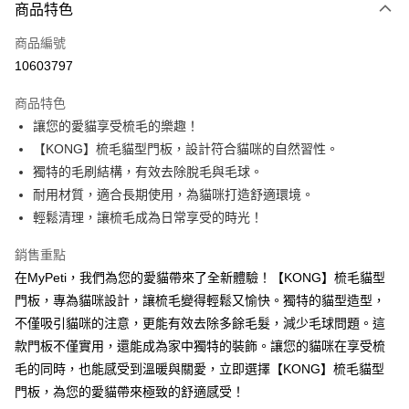
3 期 0 利率 每期
NT$240
21家銀行
商品特色
6 期 0 利率 每期
NT$120
21家銀行
合作金庫商業銀行
第一商業銀行
商品編號
華南商業銀行
彰化商業銀行
12 期 0 利率 每期
NT$60
21家銀行
合作金庫商業銀行
第一商業銀行
10603797
上海商業儲蓄銀行
台北富邦商業銀行
華南商業銀行
彰化商業銀行
24 期 0 利率 每期
NT$30
20家銀行
合作金庫商業銀行
第一商業銀行
國泰世華商業銀行
兆豐國際商業銀行
上海商業儲蓄銀行
台北富邦商業銀行
商品特色
華南商業銀行
彰化商業銀行
臺灣中小企業銀行
台中商業銀行
合作金庫商業銀行
第一商業銀行
超商取貨付款
國泰世華商業銀行
兆豐國際商業銀行
讓您的愛貓享受梳毛的樂趣！
上海商業儲蓄銀行
台北富邦商業銀行
匯豐（台灣）商業銀行
華泰商業銀行
華南商業銀行
彰化商業銀行
臺灣中小企業銀行
台中商業銀行
國泰世華商業銀行
兆豐國際商業銀行
【KONG】梳毛貓型門板，設計符合貓咪的自然習性。
聯邦商業銀行
遠東國際商業銀行
LINE Pay
上海商業儲蓄銀行
台北富邦商業銀行
匯豐（台灣）商業銀行
華泰商業銀行
臺灣中小企業銀行
台中商業銀行
元大商業銀行
永豐商業銀行
獨特的毛刷結構，有效去除脫毛與毛球。
兆豐國際商業銀行
臺灣中小企業銀行
聯邦商業銀行
遠東國際商業銀行
匯豐（台灣）商業銀行
華泰商業銀行
Apple Pay
玉山商業銀行
星展（台灣）商業銀行
台中商業銀行
匯豐（台灣）商業銀行
耐用材質，適合長期使用，為貓咪打造舒適環境。
元大商業銀行
永豐商業銀行
聯邦商業銀行
遠東國際商業銀行
台新國際商業銀行
中國信託商業銀行
華泰商業銀行
聯邦商業銀行
玉山商業銀行
星展（台灣）商業銀行
輕鬆清理，讓梳毛成為日常享受的時光！
貨到付款
元大商業銀行
永豐商業銀行
台灣樂天信用卡公司
遠東國際商業銀行
元大商業銀行
台新國際商業銀行
中國信託商業銀行
玉山商業銀行
星展（台灣）商業銀行
永豐商業銀行
玉山商業銀行
台灣樂天信用卡公司
銷售重點
台新國際商業銀行
中國信託商業銀行
運送方式
星展（台灣）商業銀行
台新國際商業銀行
在MyPeti，我們為您的愛貓帶來了全新體驗！【KONG】梳毛貓型
台灣樂天信用卡公司
中國信託商業銀行
台灣樂天信用卡公司
全家取貨付款
門板，專為貓咪設計，讓梳毛變得輕鬆又愉快。獨特的貓型造型，
每筆NT$70，滿NT$1,200(含以上)免運費
不僅吸引貓咪的注意，更能有效去除多餘毛髮，減少毛球問題。這
款門板不僅實用，還能成為家中獨特的裝飾。讓您的貓咪在享受梳
付款後全家取貨
毛的同時，也能感受到溫暖與關愛，立即選擇【KONG】梳毛貓型
每筆NT$70，滿NT$1,200(含以上)免運費
門板，為您的愛貓帶來極致的舒適感受！