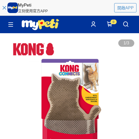
MyPeti
開啟APP
立刻使用官方APP
0
1
/
3