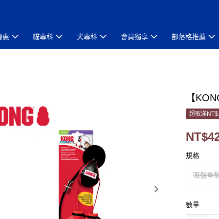
優惠
貓專科
犬專科
會員獨享
部落格推薦
【KO
超取滿NT$
NT$4
規格
吸盤拳
數量