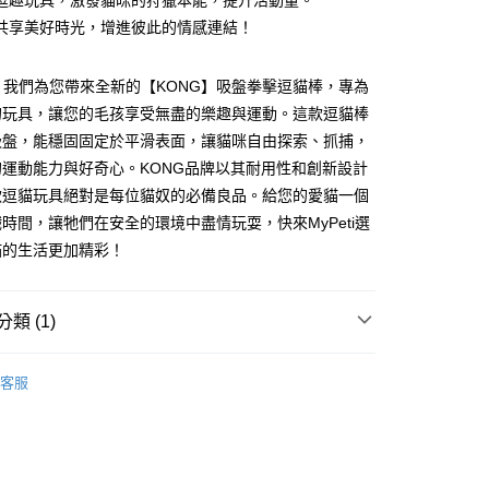
逗趣玩具，激發貓咪的狩獵本能，提升活動量。
業銀行
永豐商業銀行
際商業銀行
臺灣中小企業銀行
業銀行
遠東國際商業銀行
台灣）商業銀行
華泰商業銀行
共享美好時光，增進彼此的情感連結！
業銀行
星展（台灣）商業銀行
業銀行
匯豐（台灣）商業銀行
業銀行
永豐商業銀行
業銀行
遠東國際商業銀行
際商業銀行
中國信託商業銀行
業銀行
聯邦商業銀行
業銀行
星展（台灣）商業銀行
業銀行
永豐商業銀行
天信用卡公司
際商業銀行
元大商業銀行
際商業銀行
中國信託商業銀行
ti，我們為您帶來全新的【KONG】吸盤拳擊逗貓棒，專為
業銀行
星展（台灣）商業銀行
業銀行
玉山商業銀行
天信用卡公司
的玩具，讓您的毛孩享受無盡的樂趣與運動。這款逗貓棒
際商業銀行
中國信託商業銀行
台灣）商業銀行
台新國際商業銀行
天信用卡公司
吸盤，能穩固固定於平滑表面，讓貓咪自由探索、抓捕，
託商業銀行
台灣樂天信用卡公司
運動能力與好奇心。KONG品牌以其耐用性和創新設計
付款
款逗貓玩具絕對是每位貓奴的必備良品。給您的愛貓一個
0，滿NT$1,200(含以上)免運費
時間，讓牠們在安全的環境中盡情玩耍，快來MyPeti選
家取貨
貓的生活更加精彩！
0，滿NT$1,200(含以上)免運費
付款
類 (1)
0，滿NT$1,200(含以上)免運費
逗貓玩具系列
客服
1取貨
0，滿NT$1,200(含以上)免運費
00，滿NT$2,000(含以上)免運費