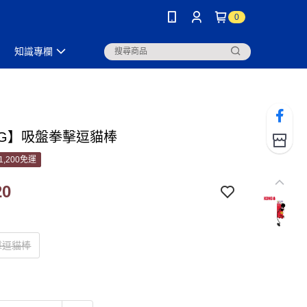
0
知識專欄
NG】吸盤拳擊逗貓棒
1,200免運
20
擊逗貓棒