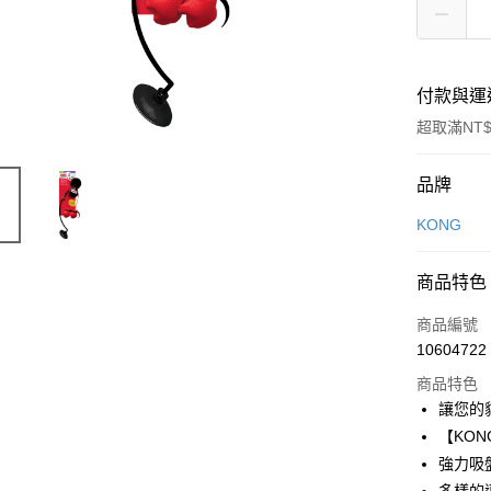
付款與運
超取滿NT$
付款方式
品牌
信用卡一
KONG
信用卡分
商品特色
3 期 
商品編號
6 期 
合作金
10604722
華南商
12 期
合作金
上海商
商品特色
華南商
24 期
合作金
國泰世
讓您的
上海商
華南商
臺灣中
合作金
超商取貨
【KO
國泰世
上海商
匯豐（
華南商
臺灣中
強力吸
國泰世
聯邦商
LINE Pay
上海商
匯豐（
臺灣中