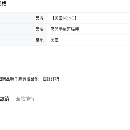
規格
品牌
【美國KONG】
品名
吸盤拳擊逗貓棒
產地
美國
個商品嗎？購買後給他一個好評吧
熱銷
全站排行