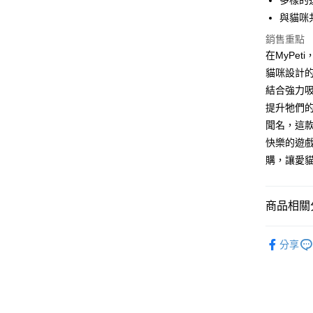
多樣的
元大商
兆豐國
聯邦商
匯豐（
Apple Pay
與貓咪
玉山商
台中商
元大商
聯邦商
台新國
華泰商
玉山商
銷售重點
貨到付款
元大商
台灣樂
遠東國
台新國
在MyPe
玉山商
永豐商
台灣樂
貓咪設計
台新國
星展（
運送方式
台灣樂
結合強力
中國信
提升牠們的
全家取貨
聞名，這
每筆NT$7
快樂的遊戲
付款後全
購，讓愛
每筆NT$7
7-11取貨
商品相關分
每筆NT$7
KONG
分享
付款後7-1
每筆NT$7
新竹物流
每筆NT$1