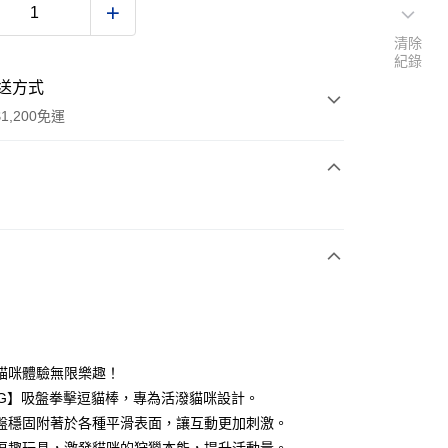
清除
紀錄
送方式
1,200免運
次付款
期付款
0 利率 每期
NT$140
21家銀行
0 利率 每期
NT$70
21家銀行
庫商業銀行
第一商業銀行
業銀行
彰化商業銀行
 0 利率 每期
NT$35
21家銀行
庫商業銀行
第一商業銀行
業儲蓄銀行
台北富邦商業銀行
業銀行
彰化商業銀行
 0 利率 每期
NT$17
20家銀行
庫商業銀行
第一商業銀行
華商業銀行
兆豐國際商業銀行
貓咪體驗無限樂趣！
業儲蓄銀行
台北富邦商業銀行
業銀行
彰化商業銀行
小企業銀行
台中商業銀行
庫商業銀行
第一商業銀行
付款
NG】吸盤拳擊逗貓棒，專為活潑貓咪設計。
華商業銀行
兆豐國際商業銀行
業儲蓄銀行
台北富邦商業銀行
台灣）商業銀行
華泰商業銀行
業銀行
彰化商業銀行
小企業銀行
台中商業銀行
盤穩固附著於各種平滑表面，讓互動更加刺激。
華商業銀行
兆豐國際商業銀行
業銀行
遠東國際商業銀行
業儲蓄銀行
台北富邦商業銀行
台灣）商業銀行
華泰商業銀行
小企業銀行
台中商業銀行