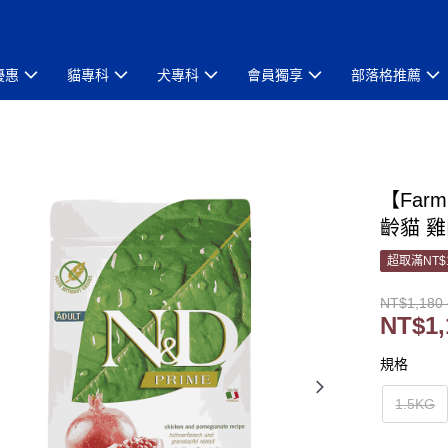
優惠
貓專科
犬專科
會員獨享
部落格推薦
【Far
齡貓 雞肉
超取滿NT$
NT$1,180 
NT$1,
規格
1.5KG