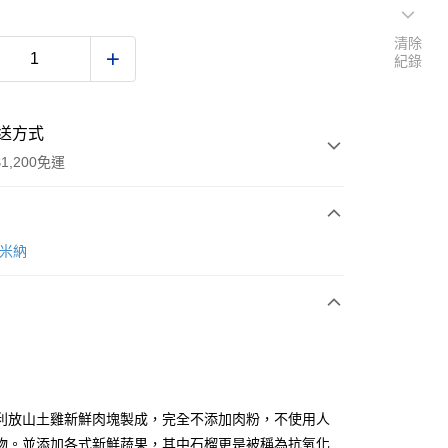
清除
紀錄
送方式
1,200免運
次付款
法米納
期付款
0 利率 每期
NT$366
21家銀行
0 利率 每期
NT$183
21家銀行
庫商業銀行
第一商業銀行
業銀行
彰化商業銀行
 0 利率 每期
NT$91
21家銀行
庫商業銀行
第一商業銀行
業儲蓄銀行
台北富邦商業銀行
業銀行
彰化商業銀行
 0 利率 每期
NT$45
20家銀行
庫商業銀行
第一商業銀行
華商業銀行
兆豐國際商業銀行
利放山土雞新鮮肉塊製成，完全不添加肉粉，不使用人
業儲蓄銀行
台北富邦商業銀行
業銀行
彰化商業銀行
小企業銀行
台中商業銀行
庫商業銀行
第一商業銀行
付款
物。並添加各式新鮮蔬果，其中石榴更是被稱為抗氧化
華商業銀行
兆豐國際商業銀行