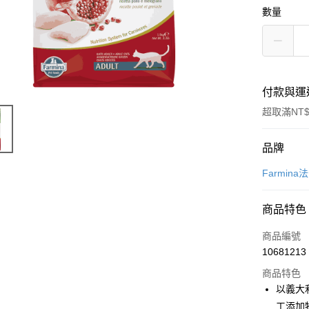
數量
付款與運
超取滿NT$
付款方式
品牌
信用卡一
Farmina
信用卡分
商品特色
3 期 
商品編號
6 期 
合作金
10681213
華南商
12 期
合作金
上海商
商品特色
華南商
24 期
合作金
國泰世
以義大
上海商
華南商
臺灣中
合作金
超商取貨
工添加
國泰世