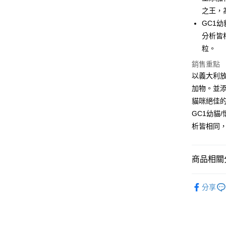
上海商
匯豐（
華南商
臺灣中
之王，
國泰世
聯邦商
LINE Pay
上海商
匯豐（
GC1
臺灣中
元大商
兆豐國
聯邦商
匯豐（
Apple Pay
分析皆
玉山商
台中商
元大商
聯邦商
台新國
粒。
華泰商
玉山商
貨到付款
元大商
台灣樂
遠東國
台新國
銷售重點
玉山商
永豐商
台灣樂
以義大利
台新國
星展（
運送方式
台灣樂
加物。並
中國信
貓咪絕佳
全家取貨
GC1幼貓
每筆NT$7
析皆相同，
付款後全
每筆NT$7
商品相關分
7-11取貨
Farmina
每筆NT$7
分享
付款後7-1
每筆NT$7