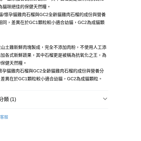
業儲蓄銀行
台北富邦商業銀行
台灣）商業銀行
華泰商業銀行
業銀行
彰化商業銀行
小企業銀行
台中商業銀行
為貓咪絕佳的保健天然糧。
華商業銀行
兆豐國際商業銀行
業銀行
遠東國際商業銀行
業儲蓄銀行
台北富邦商業銀行
台灣）商業銀行
華泰商業銀行
幼貓/懷孕貓雞肉石榴與GC2全齡貓雞肉石榴的成份與營養
小企業銀行
台中商業銀行
業銀行
永豐商業銀行
際商業銀行
臺灣中小企業銀行
業銀行
遠東國際商業銀行
台灣）商業銀行
華泰商業銀行
相同，差異在於GC1顆粒較小適合幼貓，GC2為成貓顆
業銀行
星展（台灣）商業銀行
業銀行
匯豐（台灣）商業銀行
業銀行
永豐商業銀行
業銀行
遠東國際商業銀行
際商業銀行
中國信託商業銀行
業銀行
聯邦商業銀行
業銀行
星展（台灣）商業銀行
業銀行
永豐商業銀行
天信用卡公司
際商業銀行
元大商業銀行
際商業銀行
中國信託商業銀行
業銀行
星展（台灣）商業銀行
業銀行
玉山商業銀行
天信用卡公司
放山土雞新鮮肉塊製成，完全不添加肉粉，不使用人工添
際商業銀行
中國信託商業銀行
台灣）商業銀行
台新國際商業銀行
天信用卡公司
添加各式新鮮蔬果，其中石榴更是被稱為抗氧化之王，為
託商業銀行
台灣樂天信用卡公司
的保健天然糧。
付款
/懷孕貓雞肉石榴與GC2全齡貓雞肉石榴的成份與營養分
0，滿NT$1,200(含以上)免運費
差異在於GC1顆粒較小適合幼貓，GC2為成貓顆粒。
家取貨
0，滿NT$1,200(含以上)免運費
類 (1)
付款
法米納
0，滿NT$1,200(含以上)免運費
客服
1取貨
0，滿NT$1,200(含以上)免運費