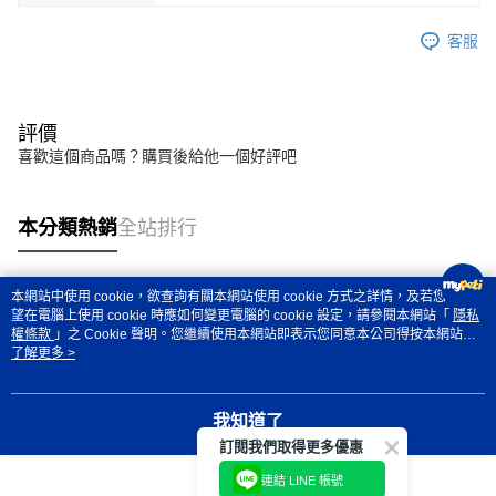
客服
評價
喜歡這個商品嗎？購買後給他一個好評吧
本分類熱銷
全站排行
本網站中使用 cookie，欲查詢有關本網站使用 cookie 方式之詳情，及若您不希
熱門標籤
望在電腦上使用 cookie 時應如何變更電腦的 cookie 設定，請參閱本網站「
隱私
權條款
」之 Cookie 聲明。您繼續使用本網站即表示您同意本公司得按本網站使
用條款之 Cookie 聲明使用 cookie。
了解更多 >
我知道了
訂閱我們取得更多優惠
連結 LINE 帳號