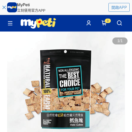
MyPeti
開啟APP
立刻使用官方APP
0
1
/
1