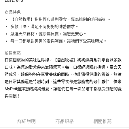
10917843
3 期 0 利率 每期
NT$30
21家銀行
商品特色
6 期 0 利率 每期
NT$15
21家銀行
合作金庫商業銀行
第一商業銀行
【自然牧場】狗狗經典系列零食，專為挑剔的毛孩設計。
華南商業銀行
彰化商業銀行
12 期 0 利率 每期
NT$7
21家銀行
合作金庫商業銀行
第一商業銀行
多款口味，滿足不同狗狗的味蕾需求。
上海商業儲蓄銀行
台北富邦商業銀行
華南商業銀行
彰化商業銀行
24 期 0 利率 每期
NT$3
20家銀行
合作金庫商業銀行
第一商業銀行
國泰世華商業銀行
兆豐國際商業銀行
嚴選天然食材，健康無負擔，讓您更安心。
上海商業儲蓄銀行
台北富邦商業銀行
華南商業銀行
彰化商業銀行
臺灣中小企業銀行
台中商業銀行
合作金庫商業銀行
第一商業銀行
每一口都是對狗狗的愛與呵護，讓牠們享受美味時光。
超商取貨付款
國泰世華商業銀行
兆豐國際商業銀行
上海商業儲蓄銀行
台北富邦商業銀行
匯豐（台灣）商業銀行
華泰商業銀行
華南商業銀行
彰化商業銀行
臺灣中小企業銀行
台中商業銀行
國泰世華商業銀行
兆豐國際商業銀行
聯邦商業銀行
遠東國際商業銀行
LINE Pay
上海商業儲蓄銀行
台北富邦商業銀行
銷售重點
匯豐（台灣）商業銀行
華泰商業銀行
臺灣中小企業銀行
台中商業銀行
元大商業銀行
永豐商業銀行
兆豐國際商業銀行
臺灣中小企業銀行
在這個寵物的美味世界裡，【自然牧場】狗狗經典系列零食以多款
聯邦商業銀行
遠東國際商業銀行
匯豐（台灣）商業銀行
華泰商業銀行
Apple Pay
玉山商業銀行
星展（台灣）商業銀行
台中商業銀行
匯豐（台灣）商業銀行
元大商業銀行
永豐商業銀行
口味，為您的愛犬帶來無限驚喜。每一口都經過精心挑選，富含天
聯邦商業銀行
遠東國際商業銀行
台新國際商業銀行
中國信託商業銀行
華泰商業銀行
聯邦商業銀行
玉山商業銀行
星展（台灣）商業銀行
貨到付款
然成分，確保狗狗在享受美味的同時，也能獲得健康的營養。無論
元大商業銀行
永豐商業銀行
台灣樂天信用卡公司
遠東國際商業銀行
元大商業銀行
台新國際商業銀行
中國信託商業銀行
玉山商業銀行
星展（台灣）商業銀行
是日常獎勵還是特別時刻，這些零食都是您寵物的最佳夥伴。快來
永豐商業銀行
玉山商業銀行
台灣樂天信用卡公司
台新國際商業銀行
中國信託商業銀行
運送方式
MyPeti選擇您的狗狗最愛，讓牠們在每一次品嚐中都感受到您的愛
星展（台灣）商業銀行
台新國際商業銀行
台灣樂天信用卡公司
中國信託商業銀行
台灣樂天信用卡公司
與關懷！
全家取貨付款
每筆NT$70，滿NT$1,200(含以上)免運費
付款後全家取貨
詳細說明
商品規格
相關推薦
每筆NT$70，滿NT$1,200(含以上)免運費