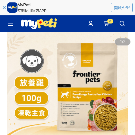
MyPeti
開啟APP
立刻使用官方APP
0
1
/
2