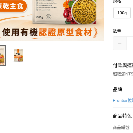
規格
100g
數量
付款與運
超取滿NT$
付款方式
品牌
信用卡一
Frontie
信用卡分
商品特色
3 期 
商品編號
6 期 
合作金