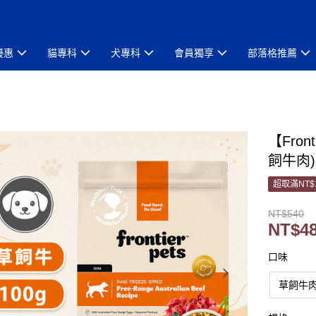
優惠
貓專科
犬專科
會員獨享
部落格推薦
【Fro
飼牛肉)
超取滿NT$
NT$540
NT$4
口味
草飼牛