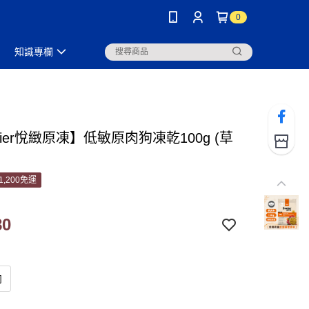
0
知識專欄
ntier悅緻原凍】低敏原肉狗凍乾100g (草
1,200免運
80
肉