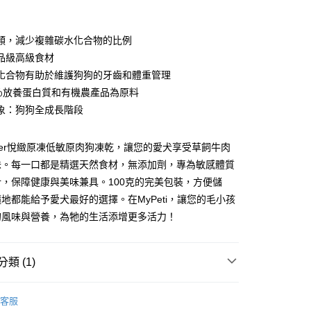
業銀行
彰化商業銀行
 0 利率 每期
NT$40
21家銀行
庫商業銀行
第一商業銀行
業儲蓄銀行
台北富邦商業銀行
業銀行
彰化商業銀行
 0 利率 每期
NT$20
20家銀行
庫商業銀行
第一商業銀行
華商業銀行
兆豐國際商業銀行
類，減少複雜碳水化合物的比例
業儲蓄銀行
台北富邦商業銀行
業銀行
彰化商業銀行
小企業銀行
台中商業銀行
庫商業銀行
第一商業銀行
付款
品級高級食材
華商業銀行
兆豐國際商業銀行
業儲蓄銀行
台北富邦商業銀行
台灣）商業銀行
華泰商業銀行
業銀行
彰化商業銀行
小企業銀行
台中商業銀行
化合物有助於維護狗狗的牙齒和體重管理
華商業銀行
兆豐國際商業銀行
業銀行
遠東國際商業銀行
業儲蓄銀行
台北富邦商業銀行
台灣）商業銀行
華泰商業銀行
0％放養蛋白質和有機農產品為原料
小企業銀行
台中商業銀行
業銀行
永豐商業銀行
際商業銀行
臺灣中小企業銀行
業銀行
遠東國際商業銀行
台灣）商業銀行
華泰商業銀行
象：狗狗全成長階段
業銀行
星展（台灣）商業銀行
業銀行
匯豐（台灣）商業銀行
業銀行
永豐商業銀行
業銀行
遠東國際商業銀行
際商業銀行
中國信託商業銀行
業銀行
聯邦商業銀行
業銀行
星展（台灣）商業銀行
業銀行
永豐商業銀行
天信用卡公司
際商業銀行
元大商業銀行
際商業銀行
中國信託商業銀行
ntier悅緻原凍低敏原肉狗凍乾，讓您的愛犬享受草飼牛肉
業銀行
星展（台灣）商業銀行
業銀行
玉山商業銀行
天信用卡公司
味。每一口都是精選天然食材，無添加劑，專為敏感體質
際商業銀行
中國信託商業銀行
台灣）商業銀行
台新國際商業銀行
天信用卡公司
，保障健康與美味兼具。100克的完美包裝，方便儲
託商業銀行
台灣樂天信用卡公司
地都能給予愛犬最好的選擇。在MyPeti，讓您的毛小孩
付款
的風味與營養，為牠的生活添增更多活力！
0，滿NT$1,200(含以上)免運費
家取貨
類 (1)
0，滿NT$1,200(含以上)免運費
r 悅緻原凍
付款
客服