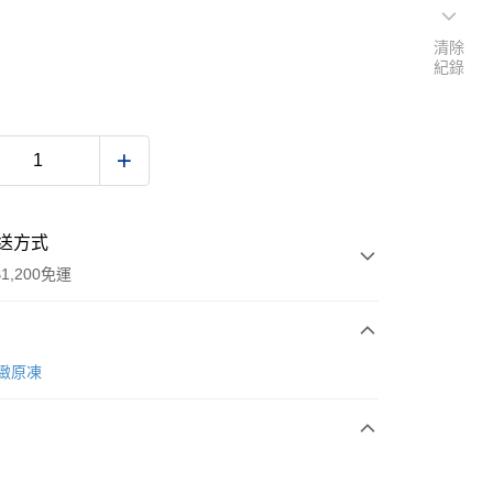
清除
紀錄
送方式
1,200免運
次付款
r悅緻原凍
期付款
0 利率 每期
NT$160
21家銀行
0 利率 每期
NT$80
21家銀行
庫商業銀行
第一商業銀行