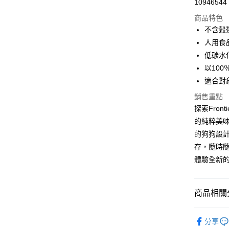
10946544
華南商
12 期
合作金
上海商
商品特色
華南商
24 期
合作金
國泰世
不含穀
上海商
華南商
臺灣中
合作金
超商取貨
人用食
國泰世
上海商
匯豐（
華南商
臺灣中
低碳水
國泰世
聯邦商
LINE Pay
上海商
匯豐（
以10
臺灣中
元大商
兆豐國
聯邦商
匯豐（
Apple Pay
適合對
玉山商
台中商
元大商
聯邦商
台新國
華泰商
玉山商
銷售重點
貨到付款
元大商
台灣樂
遠東國
台新國
探索Fro
玉山商
永豐商
台灣樂
的純粹美
台新國
星展（
運送方式
台灣樂
的狗狗設計
中國信
存，隨時隨
全家取貨
體驗全新
每筆NT$7
付款後全
商品相關分
每筆NT$7
Frontie
7-11取貨
分享