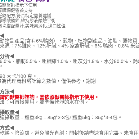
付款後門
照獸醫師指示下使用
腎臟保健營養支持
免運費
低鈉配方,符合特定營養建議
檸檬酸酸鉀,維持尿液酸鹼平衡
貨到付款
嫩塊搭配醬汁,美味易消化,適口性佳
每筆NT$1
◀
動物副產品(含有6%鴨肉）、穀物、植物副產品、油脂、礦物質（
來源：7%雞肉、12%肝臟、4% 家禽肝臟、6% 鴨肉、0.8% 
分析◀
.0%、脂肪5.5%、粗纖維1.0%、粗灰分1.8%、水分80.0%、鈣0.
%。
0 大卡/100 克。
量為代理商粗略計算之數值，僅供參考，謝謝
方法◀
請向獸醫師諮詢，需依照獸醫師指示下使用。
法：可直接食用，並準備乾淨的水在側。
攝取量◀
攝取量：體重3kg：85g*2-3包/ 體重5kg：85g*3-4包。
方式
◀
乾燥、陰涼處，避免陽光直射；開封後請盡速食用完畢。未食用