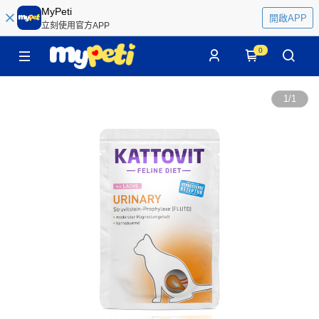
MyPeti
開啟APP
立刻使用官方APP
0
1
/
1