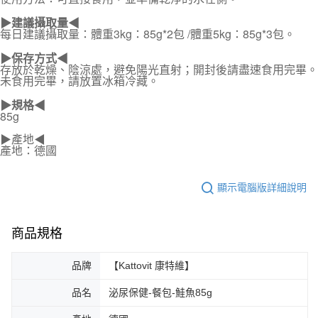
▶建議攝取量◀
每日建議攝取量：體重3kg：85g*2包 /體重5kg：85g*3包。
▶
保存方式
◀
存放於乾燥、陰涼處，避免陽光直射；開封後請盡速食用完畢。
未食用完畢，請放置冰箱冷藏。
▶規格◀
85g
▶產地◀
產地：德國
顯示電腦版詳細說明
商品規格
品牌
【Kattovit 康特維】
品名
泌尿保健-餐包-鮭魚85g