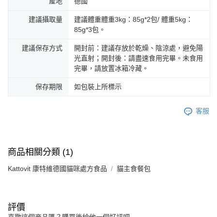
產地
德國
建議攝取量
建議體重體重3kg：85g*2包/ 體重5kg：
85g*3包。
建議保存方式
開封前：建議存放於乾燥、陰涼處，避免陽
光直射；開封後：請盡速食用完畢。未食用
完畢，請放置冰箱冷藏。
保存期限
如包裝上所標示
客服
商品相關分類 (1)
Kattovit 康特維德國貓咪處方食品
貓主食餐包
評價
喜歡這個商品嗎？購買後給他一個好評吧