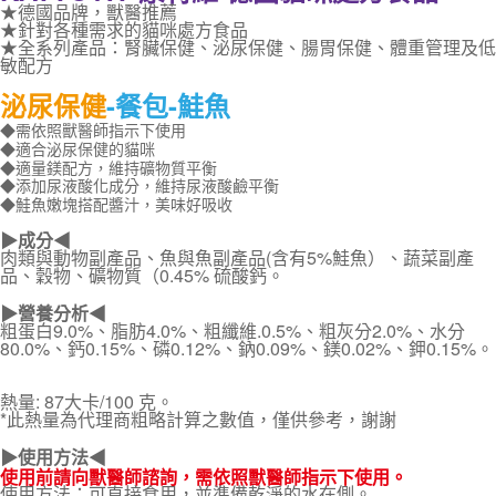
★德國品牌，獸醫推薦
每筆NT$70，滿NT$1,200(含以上)免運費
★針對各種需求的貓咪處方食品
★全系列產品：腎臟保健、泌尿保健、腸胃保健、體重管理及低
付款後7-11取貨
敏配方
每筆NT$70，滿NT$1,200(含以上)免運費
泌尿保健
-餐包-
鮭魚
◆需依照獸醫師指示下使用
新竹物流
◆適合泌尿保健的貓咪
每筆NT$100，滿NT$2,000(含以上)免運費
◆適量鎂配方，維持礦物質平衡
◆添加尿液酸化成分，維持尿液酸鹼平衡
付款後門市自取
◆鮭魚嫩塊搭配醬汁，美味好吸收
免運費
▶成分◀
肉類與動物副產品、魚與魚副產品(含有5%鮭魚）、蔬菜副產
貨到付款
品、穀物、礦物質（0.45% 硫酸鈣。
每筆NT$100，滿NT$2,000(含以上)免運費
▶營養分析◀
粗蛋白9.0%、脂肪4.0%、粗纖維.0.5%、粗灰分2.0%、水分
80.0%、鈣0.15%、磷0.12%、鈉0.09%、鎂0.02%、鉀0.15%。
熱量: 87大卡/100 克。
*此熱量為代理商粗略計算之數值，僅供參考，謝謝
▶使用方法◀
使用前請向獸醫師諮詢，需依照獸醫師指示下使用。
使用方法：可直接食用，並準備乾淨的水在側。