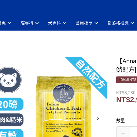
優惠
貓專科
犬專科
會員獨享
部落格推薦
【Ann
然配方]
宅配滿NT$
NT$3,280
NT$2,
數量