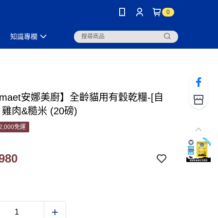
0
知識專欄
amaet安娜美廚】全齡貓用有穀乾糧-[自
 雞肉&糙米 (20磅)
2,000免運
980