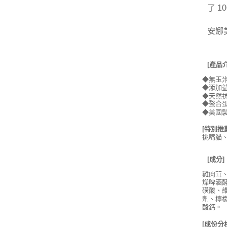
了
1
安娜
[產品
◆無玉
◆添加益
◆天然
◆
螯合
◆美國製造
[特別推
挑嘴貓
[成分]
雞肉茸
燥啤酒
磺酸、
劑、檸
酸鈣
。
[成份分