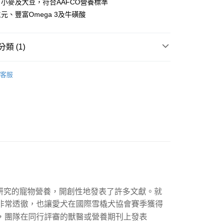
業銀行
星展（台灣）商業銀行
小麥及大豆，符合AAFCO營養標準
業銀行
匯豐（台灣）商業銀行
業銀行
永豐商業銀行
業銀行
遠東國際商業銀行
際商業銀行
中國信託商業銀行
業銀行
聯邦商業銀行
元、豐富Omega 3及牛磺酸
業銀行
星展（台灣）商業銀行
業銀行
永豐商業銀行
天信用卡公司
際商業銀行
元大商業銀行
際商業銀行
中國信託商業銀行
業銀行
星展（台灣）商業銀行
業銀行
玉山商業銀行
天信用卡公司
際商業銀行
中國信託商業銀行
台灣）商業銀行
台新國際商業銀行
類 (1)
天信用卡公司
託商業銀行
台灣樂天信用卡公司
00，滿NT$2,000(含以上)免運費
t 安娜美廚
貓咪乾糧
客服
市自取
00，滿NT$2,000(含以上)免運費
研究的寵物營養，開創性地發表了許多文獻。就
非常透徹，也讓愛犬在國際雪橇犬協會賽季獲得
，團隊在同行評審的獸醫或營養期刊上發表