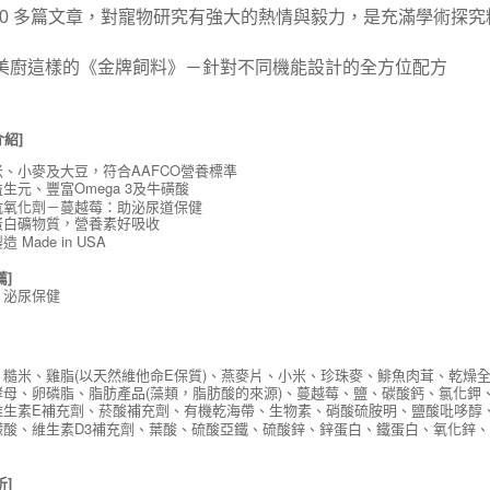
00
多篇文章，對寵物研究有強大的熱情與毅力，是充滿學術探究
美廚這樣的《金牌飼料》
－針對不同機能設計的全方位配方
介紹]
米、小麥及大豆，符合
AAFCO
營養標準
生元、豐富Omega 3及牛磺酸
抗氧化劑－蔓越莓：助泌尿道保健
蛋白礦物質，
營養素好吸收
 Made in USA
薦]
、泌尿保健
、糙米、雞脂(以天然維他命E保質)、燕麥片、小米、珍珠麥、鯡魚肉茸、乾燥全
酵母、卵磷脂、脂肪產品(藻類，脂肪酸的來源)、蔓越莓、鹽、碳酸鈣、氯化鉀、
維生素E補充劑、菸酸補充劑、有機乾海帶、生物素、硝酸硫胺明、鹽酸吡哆醇、
檬酸、維生素D3補充劑、葉酸、硫酸亞鐵、硫酸鋅、鋅蛋白、鐵蛋白、氧化鋅
析]