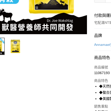
付款與運
宅配滿NT$
付款方式
品牌
信用卡一
Annama
信用卡分
商品特色
3 期 
商品編號
6 期 
合作金
11067193
華南商
12 期
合作金
上海商
商品特色
華南商
24 期
合作金
國泰世
◆天然
上海商
華南商
臺灣中
合作金
LINE Pay
◆螯合
國泰世
上海商
匯豐（
華南商
臺灣中
◆美國製造
國泰世
聯邦商
Apple Pay
上海商
匯豐（
臺灣中
元大商
銷售重點
兆豐國
聯邦商
匯豐（
貨到付款