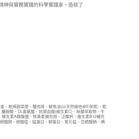
精神與實務實踐的科學實踐家。造就了
蛋、乾燥甜菜漿、蟹肉茸、鯡魚油(以天然維他命E保質)、乾
離胺酸、DL蛋氨酸、抗壞血酸(維生素C)、絲蘭萃取物、牛
維生素A醋酸鹽、核黃素補充劑、泛酸鈣、維生素B12補充
、硫酸銅、硫酸錳、錳蛋白、銅蛋白、氧化錳、亞硒酸鈉、碘