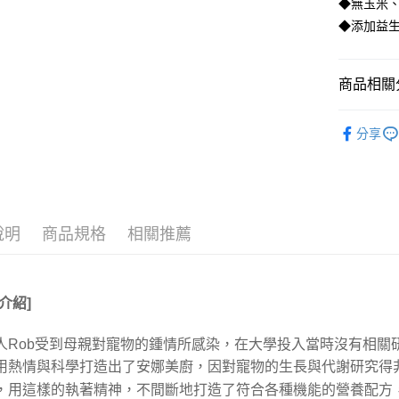
玉山商
◆無玉米、
台中商
元大商
聯邦商
台新國
華泰商
◆添加益生
玉山商
元大商
台灣樂
遠東國
台新國
玉山商
運送方式
永豐商
台灣樂
台新國
星展（
商品相關分
新竹物流
台灣樂
中國信
每筆NT$1
Annamae
分享
付款後門
免運費
貨到付款
每筆NT$1
說明
商品規格
相關推薦
介紹
]
人
Rob
受到母親對寵物的鍾情所感染，在大學投入當時沒有相關
用熱情與科學打造出了安娜美廚，因對寵物的生長與代謝研究得
，用這樣的執著精神，不間斷地打造了符合各種機能的營養配方