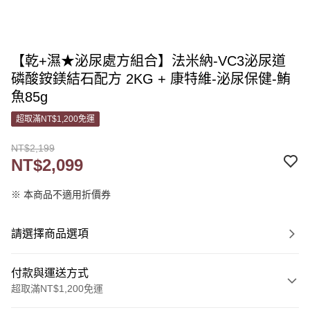
【乾+濕★泌尿處方組合】法米納-VC3泌尿道
磷酸銨鎂結石配方 2KG + 康特維-泌尿保健-鮪
魚85g
超取滿NT$1,200免運
NT$2,199
NT$2,099
※ 本商品不適用折價券
請選擇商品選項
付款與運送方式
超取滿NT$1,200免運