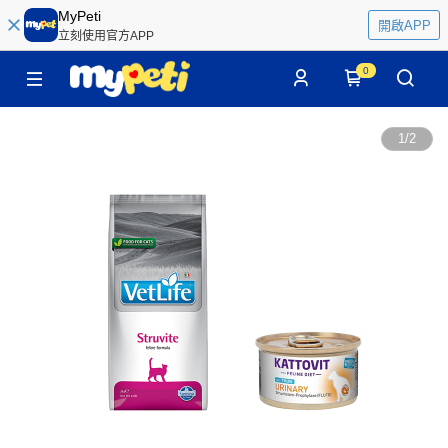
MyPeti
開啟APP
立刻使用官方APP
0
1
/
2