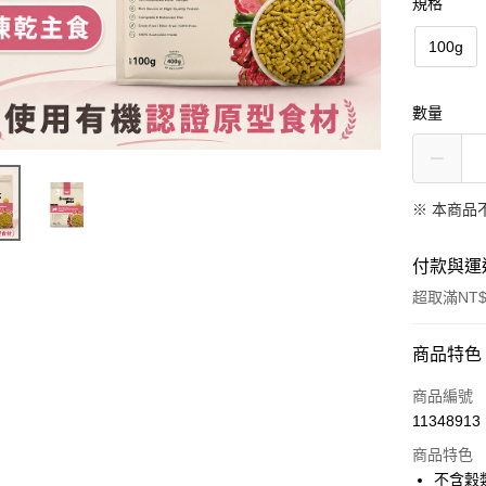
規格
100g
數量
※ 本商品
付款與運
超取滿NT$
付款方式
商品特色
信用卡一
商品編號
11348913
信用卡分
商品特色
3 期 
不含穀