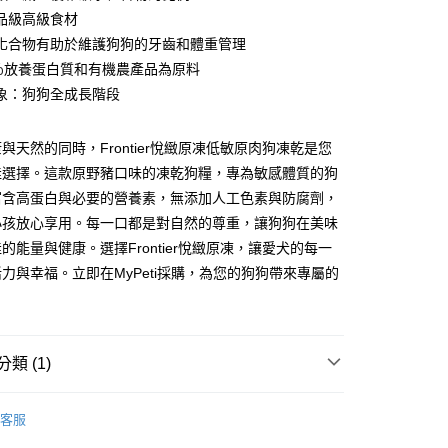
0 利率 每期
NT$80
21家銀行
庫商業銀行
第一商業銀行
品級高級食材
業銀行
彰化商業銀行
 0 利率 每期
NT$40
21家銀行
化合物有助於維護狗狗的牙齒和體重管理
庫商業銀行
第一商業銀行
業儲蓄銀行
台北富邦商業銀行
業銀行
彰化商業銀行
0％放養蛋白質和有機農產品為原料
 0 利率 每期
NT$20
20家銀行
庫商業銀行
第一商業銀行
華商業銀行
兆豐國際商業銀行
業儲蓄銀行
台北富邦商業銀行
象：狗狗全成長階段
業銀行
彰化商業銀行
小企業銀行
台中商業銀行
庫商業銀行
第一商業銀行
付款
華商業銀行
兆豐國際商業銀行
業儲蓄銀行
台北富邦商業銀行
台灣）商業銀行
華泰商業銀行
業銀行
彰化商業銀行
小企業銀行
台中商業銀行
華商業銀行
兆豐國際商業銀行
業銀行
遠東國際商業銀行
業儲蓄銀行
台北富邦商業銀行
與天然的同時，Frontier悅緻原凍低敏原肉狗凍乾是您
台灣）商業銀行
華泰商業銀行
小企業銀行
台中商業銀行
業銀行
永豐商業銀行
際商業銀行
臺灣中小企業銀行
業銀行
遠東國際商業銀行
佳選擇。這款原野豬口味的凍乾狗糧，專為敏感體質的狗
台灣）商業銀行
華泰商業銀行
業銀行
星展（台灣）商業銀行
業銀行
匯豐（台灣）商業銀行
業銀行
永豐商業銀行
富含高蛋白與必要的營養素，無添加人工色素與防腐劑，
業銀行
遠東國際商業銀行
際商業銀行
中國信託商業銀行
業銀行
聯邦商業銀行
業銀行
星展（台灣）商業銀行
業銀行
永豐商業銀行
小孩放心享用。每一口都是對自然的尊重，讓狗狗在美味
天信用卡公司
際商業銀行
元大商業銀行
際商業銀行
中國信託商業銀行
業銀行
星展（台灣）商業銀行
的能量與健康。選擇Frontier悅緻原凍，讓愛犬的每一
業銀行
玉山商業銀行
天信用卡公司
際商業銀行
中國信託商業銀行
台灣）商業銀行
台新國際商業銀行
力與幸福。立即在MyPeti採購，為您的狗狗帶來專屬的
天信用卡公司
託商業銀行
台灣樂天信用卡公司
！
付款
0，滿NT$1,200(含以上)免運費
類 (1)
家取貨
r 悅緻原凍
0，滿NT$1,200(含以上)免運費
客服