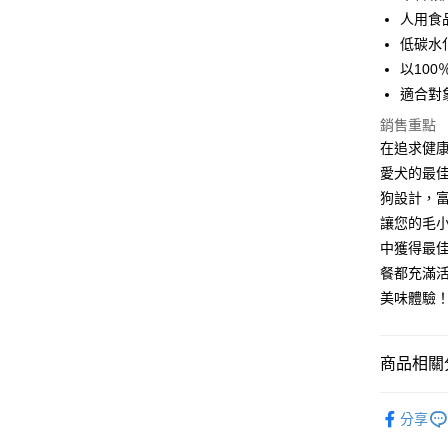
6 期 
合作金
人用食
華南商
12 期
低碳水
合作金
上海商
華南商
以10
24 期
合作金
國泰世
上海商
適合對
華南商
臺灣中
合作金
超商取貨
國泰世
上海商
匯豐（
華南商
銷售重點
臺灣中
國泰世
聯邦商
LINE Pay
上海商
在追求健康
匯豐（
臺灣中
元大商
兆豐國
聯邦商
愛犬的最
匯豐（
Apple Pay
玉山商
台中商
元大商
狗設計，
聯邦商
台新國
華泰商
玉山商
貨到付款
元大商
讓您的毛
台灣樂
遠東國
台新國
玉山商
中獲得最佳
永豐商
台灣樂
台新國
星展（
餐都充滿活
運送方式
台灣樂
中國信
美味體驗
全家取貨
每筆NT$7
商品相關分
付款後全
Frontie
每筆NT$7
分享