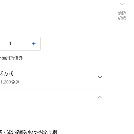
清除
紀錄
不適用折價券
送方式
1,200免運
次付款
期付款
0 利率 每期
NT$160
21家銀行
類，減少複雜碳水化合物的比例