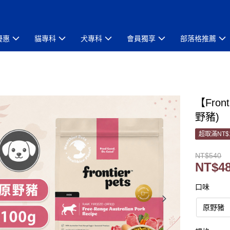
優惠
貓專科
犬專科
會員獨享
部落格推薦
【Fro
野豬)
超取滿NT$
NT$540
NT$4
口味
原野豬