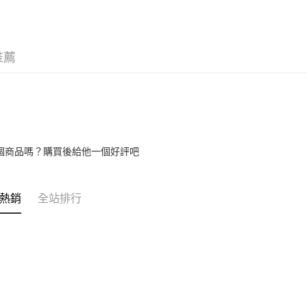
7-11取貨
每筆NT$7
付款後7-1
推薦
每筆NT$7
新竹物流
每筆NT$1
付款後門
免運費
個商品嗎？購買後給他一個好評吧
貨到付款
每筆NT$1
熱銷
全站排行