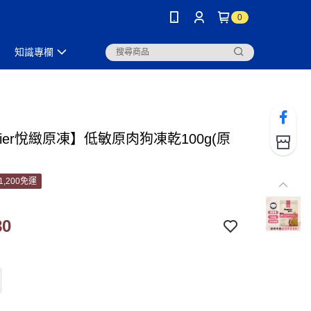
0
知識專欄
ntier悅緻原凍】低敏原肉狗凍乾100g(原
1,200免運
80