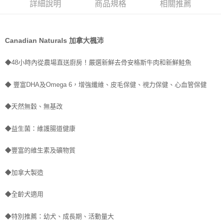
詳細說明
商品規格
相關推薦
付款後全家取貨
每筆NT$70，滿NT$1,200(含以上)免運費
7-11取貨付款
Canadian Naturals 加拿大楓沛
每筆NT$70，滿NT$1,200(含以上)免運費
◆48小時內從農場直送廚房！嚴選新鮮去骨安格斯牛肉和新鮮鮭魚
付款後7-11取貨
每筆NT$70，滿NT$1,200(含以上)免運費
◆ 豐富DHA及Omega 6，增強纖維、皮毛保健、視力保健、心血管保健
新竹物流
◆天然無穀、無基改
每筆NT$100，滿NT$2,000(含以上)免運費
◆益生菌：維護腸道健康
貨到付款
每筆NT$100，滿NT$2,000(含以上)免運費
◆豐富的維生素及礦物質
◆加拿大製造
◆全齡犬適用
◆特別推薦：幼犬、成長期、活動量大