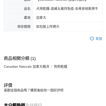
品名
犬用乾糧-滋補＆維持免疫-去骨安格斯黑牛
產地
加拿大
保存期限
如包裝上所標示
客服
商品相關分類 (1)
Canadian Naturals 加拿大楓沛
狗狗乾糧
評價
喜歡這個商品嗎？購買後給他一個好評吧
本分類熱銷
全站排行