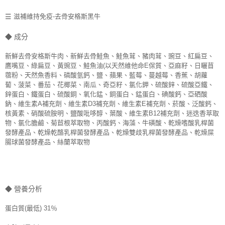
☰
滋補維持免疫-去骨安格斯黑牛
◆ 成分
新鮮去骨安格斯牛肉、新鮮去骨鮭魚、鮭魚茸、豬肉茸、豌豆、紅扁豆、
鷹嘴豆、綠扁豆、黃豌豆、鮭魚油(以天然維他命E保質、亞麻籽、日曬苜
蓿粉、天然魚香料、磷酸氫鈣、鹽、蘋果、藍莓、蔓越莓、香蕉、胡蘿
蔔、菠菜、番茄、花椰菜、南瓜、奇亞籽、氯化鉀、硫酸鋅、硫酸亞鐵、
鋅蛋白、鐵蛋白、硫酸銅、氧化錳、銅蛋白、錳蛋白、碘酸鈣、亞硒酸
鈉、維生素A補充劑、維生素D3補充劑、維生素E補充劑、菸酸、泛酸鈣、
核黃素、硝酸硫胺明、鹽酸吡哆醇、葉酸、維生素B12補充劑、迷迭香萃取
物、氯化膽鹼、菊苣根萃取物、丙酸鈣、海藻、牛磺酸、乾燥嗜酸乳桿菌
發酵產品、乾燥乾酪乳桿菌發酵產品、乾燥雙歧乳桿菌發酵產品、乾燥屎
腸球菌發酵產品、絲蘭萃取物
◆ 營養分析
蛋白質(最低) 31％