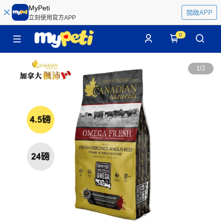
MyPeti
開啟APP
立刻使用官方APP
0
1
/
2