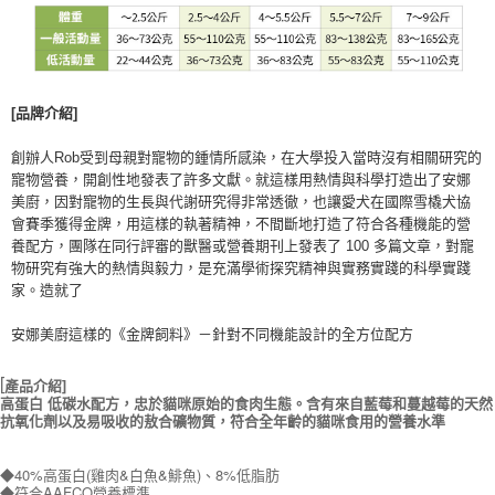
[
品牌介紹
]
創辦人
Rob
受到母親對寵物的鍾情所感染，在大學投入當時沒有相關研究的
寵物營養，開創性地發表了許多文獻。就這樣用熱情與科學打造出了安娜
美廚，因對寵物的生長與代謝研究得非常透徹，也讓愛犬在國際雪橇犬協
會賽季獲得金牌，用這樣的執著精神，不間斷地打造了符合各種機能的營
養配方，團隊在同行評審的獸醫或營養期刊上發表了
100
多篇文章，對寵
物研究有強大的熱情與毅力，是充滿學術探究精神與實務實踐的科學實踐
家。造就了
安娜美廚這樣的《金牌飼料》
－針對不同機能設計的全方位配方
[
產品介紹]
高蛋白 低碳水配方，忠於貓咪原始的食肉生態。含有來自藍莓和蔓越莓的天然
抗氧化劑以及易吸收的敖合礦物質，符合全年齡的貓咪食用的營養水準
◆40%高蛋白(雞肉&白魚&鯡魚)、8%低脂肪
◆符合AAFCO營養標準