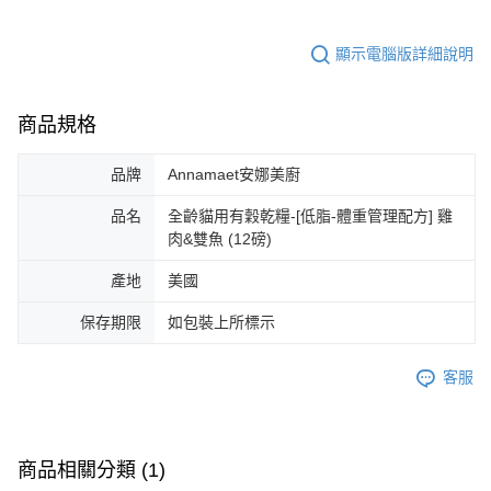
顯示電腦版詳細說明
商品規格
品牌
Annamaet安娜美廚
品名
全齡貓用有穀乾糧-[低脂-體重管理配方] 雞
肉&雙魚 (12磅)
產地
美國
保存期限
如包裝上所標示
客服
商品相關分類 (1)