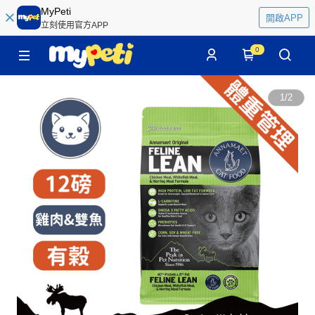
MyPeti
開啟APP
立刻使用官方APP
0
1
/
2