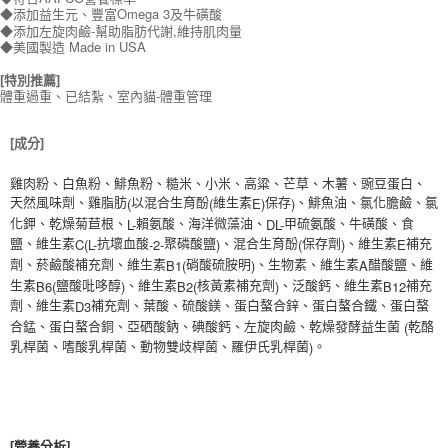
◆添加益生元、豐富Omega 3及牛磺酸
◆添加左旋肉鹼-幫助脂肪代謝,維持肌肉量
◆美國製造 Made in USA
[特別推薦]
體重過重、已結紮、室內貓-體重管理
[成分]
雞肉粉、白魚粉、鯡魚粉、糙米、小米、高粱、芒草、木薯、豌豆蛋白、
(
(
E)
)
天然風味劑、雞脂肪
以混合生育酚
維生素
保存
、鯡魚油、氯化膽鹼、氯
L-
DL-
化鉀、乾燥菊苣根、
賴氨酸、海洋微藻油、
甲硫氨酸、牛磺酸、食
C(L-
-2-
)
(
)
E
鹽、維生素
抗壞血酸
聚磷酸鹽
、混合生育酚
保存劑
、維生素
補充
B1(
)
A
劑、菸鹼酸補充劑、維生素
硝酸硫胺明
、生物素、維生素
醋酸鹽、維
B6(
)
B2(
)
B12
生素
鹽酸吡哆醇
、維生素
核黃素補充劑
、泛酸鈣、維生素
補充
D3
劑、維生素
補充劑、葉酸、硫酸鎂、蛋白螯合鋅、蛋白螯合鐵、蛋白螯
(
合錳、蛋白螯合銅、亞硒酸鈉、碘酸鈣、左旋肉鹼、乾燥發酵益生菌
乾酪
)
乳桿菌、嗜酸乳桿菌、動物雙歧桿菌、羅伊氏乳桿菌
。
[營養分析]