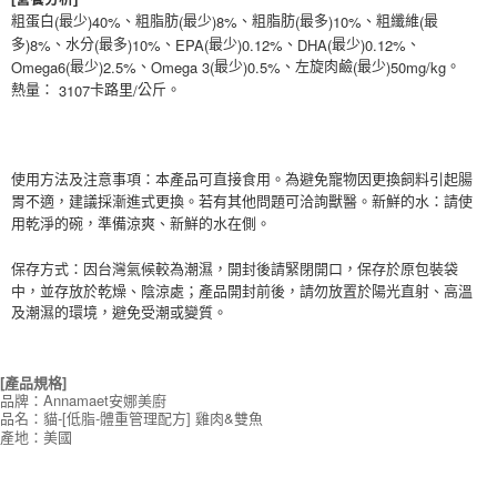
(
)40%
(
)8%
(
)10%
(
粗蛋白
最少
、粗脂肪
最少
、粗脂肪
最多
、粗纖維
最
)8%
(
)10%
EPA(
)0.12%
DHA(
)0.12%
多
、水分
最多
、
最少
、
最少
、
Omega6(
)2.5%
Omega 3(
)0.5%
(
)50mg/kg
最少
、
最少
、左旋肉鹼
最少
。
3107
/
熱量：
卡路里
公斤。
使用方法及注意事項：本產品可直接食用。為避免寵物因更換飼料引起腸
胃不適，建議採漸進式更換。若有其他問題可洽詢獸醫。新鮮的水：請使
用乾淨的碗，準備涼爽、新鮮的水在側。
保存方式：因台灣氣候較為潮濕，開封後請緊閉開口，保存於原包裝袋
中，並存放於乾燥、陰涼處；產品開封前後，請勿放置於陽光直射、高溫
及潮濕的環境，避免受潮或變質。
[產品規格]
品牌：Annamaet安娜美廚
品名：貓-[低脂-體重管理配方] 雞肉&雙魚
產地：美國