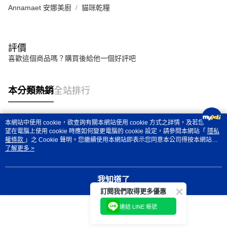
Annamaet 安娜美廚
貓咪乾糧
評價
喜歡這個商品嗎？購買後給他一個好評吧
本分類熱銷
全站排行
本網站中使用 cookie，欲查詢有關本網站使用 cookie 方式之詳情，及若您不希
熱門標籤
望在電腦上使用 cookie 時應如何變更電腦的 cookie 設定，請參閱本網站「
隱私
權條款
」之 Cookie 聲明。您繼續使用本網站即表示您同意本公司得按本網站使
用條款之 Cookie 聲明使用 cookie。
了解更多 >
我知道了
訂閱我們取得更多優惠
連結 LINE 帳號