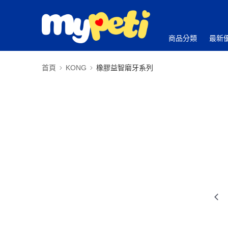
商品分類
最新
首頁
KONG
橡膠益智磨牙系列