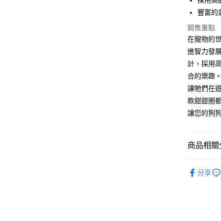
採用高
國泰世
聯邦商
LINE Pay
上海商
匯豐（
豐富的
臺灣中
元大商
兆豐國
聯邦商
匯豐（
Apple Pay
玉山商
台中商
銷售重點
元大商
聯邦商
台新國
華泰商
在寵物的
玉山商
貨到付款
元大商
台灣樂
遠東國
台新國
進智力發展
玉山商
永豐商
台灣樂
計，採用
台新國
星展（
運送方式
台灣樂
合的樂趣
中國信
讓牠們在
全家取貨
款甜甜圈都
每筆NT$7
讓您的狗
付款後全
每筆NT$7
商品相關分
7-11取貨
KONG
每筆NT$7
分享
付款後7-1
每筆NT$7
新竹物流