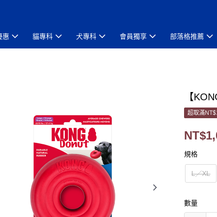
優惠
貓專科
犬專科
會員獨享
部落格推薦
【KON
超取滿NT$
NT$1,
規格
L／XL
數量