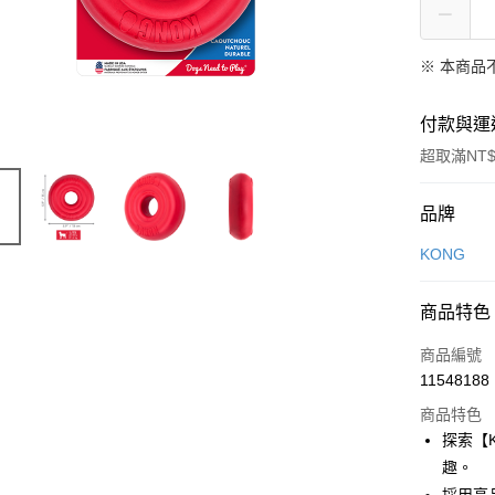
※ 本商品
付款與運
超取滿NT$
付款方式
品牌
信用卡一
KONG
信用卡分
商品特色
3 期 
商品編號
6 期 
合作金
11548188
華南商
12 期
合作金
上海商
商品特色
華南商
24 期
合作金
國泰世
探索【
上海商
華南商
臺灣中
合作金
超商取貨
趣。
國泰世
上海商
匯豐（
華南商
臺灣中