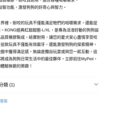
品質橡膠，耐咬且耐用，適合各種咀嚼需求。
華商業銀行
兆豐國際商業銀行
業銀行
遠東國際商業銀行
業儲蓄銀行
台北富邦商業銀行
台灣）商業銀行
華泰商業銀行
益智功能，激發狗狗的好奇心與智力。
小企業銀行
台中商業銀行
業銀行
永豐商業銀行
際商業銀行
臺灣中小企業銀行
業銀行
遠東國際商業銀行
台灣）商業銀行
華泰商業銀行
業銀行
星展（台灣）商業銀行
業銀行
匯豐（台灣）商業銀行
業銀行
永豐商業銀行
業銀行
遠東國際商業銀行
際商業銀行
中國信託商業銀行
業銀行
聯邦商業銀行
世界裡，耐咬的玩具不僅能滿足牠們的咀嚼需求，還能促
業銀行
星展（台灣）商業銀行
業銀行
永豐商業銀行
天信用卡公司
際商業銀行
元大商業銀行
際商業銀行
中國信託商業銀行
。KONG經典紅甜甜圈-L/XL，是專為活潑好動的狗狗設
業銀行
星展（台灣）商業銀行
業銀行
玉山商業銀行
天信用卡公司
高品質橡膠製成，結實耐用，讓您的愛犬安心盡情享受咬
際商業銀行
中國信託商業銀行
台灣）商業銀行
台新國際商業銀行
天信用卡公司
。這款玩具不僅能有效磨牙，還能激發狗狗的探索精神，
託商業銀行
台灣樂天信用卡公司
遊戲中獲得滿足感。無論是獨自玩耍或與您一起互動，這
付款
將成為狗狗日常生活中的最佳夥伴。立即前往MyPeti，
0，滿NT$1,200(含以上)免運費
狗體驗無窮的樂趣！
家取貨
0，滿NT$1,200(含以上)免運費
類 (1)
付款
橡膠益智磨牙系列
0，滿NT$1,200(含以上)免運費
客服
1取貨
0，滿NT$1,200(含以上)免運費