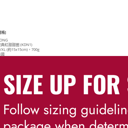
規格]
ONG
經典紅甜甜圈 (K
DN1
)
/XL
(約15x15cm)，700g
美國