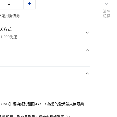
清除
不適用折價券
紀錄
送方式
1,200免運
次付款
期付款
0 利率 每期
NT$360
21家銀行
0 利率 每期
NT$180
21家銀行
庫商業銀行
第一商業銀行
業銀行
彰化商業銀行
 0 利率 每期
NT$90
21家銀行
庫商業銀行
第一商業銀行
業儲蓄銀行
台北富邦商業銀行
業銀行
彰化商業銀行
 0 利率 每期
NT$45
20家銀行
庫商業銀行
第一商業銀行
華商業銀行
兆豐國際商業銀行
KONG】經典紅甜甜圈-L/XL，為您的愛犬帶來無限樂
業儲蓄銀行
台北富邦商業銀行
業銀行
彰化商業銀行
小企業銀行
台中商業銀行
庫商業銀行
第一商業銀行
付款
華商業銀行
兆豐國際商業銀行
業儲蓄銀行
台北富邦商業銀行
台灣）商業銀行
華泰商業銀行
業銀行
彰化商業銀行
小企業銀行
台中商業銀行