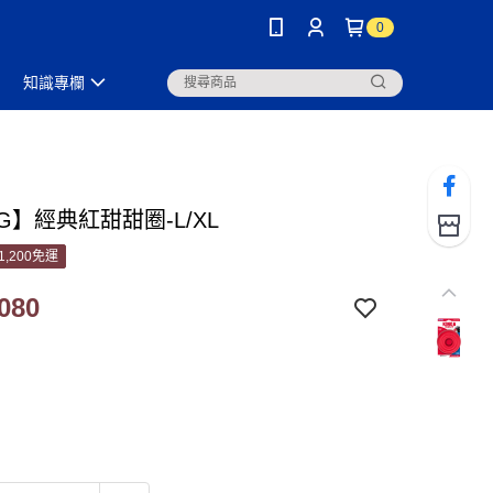
0
知識專欄
G】經典紅甜甜圈-L/XL
1,200免運
080