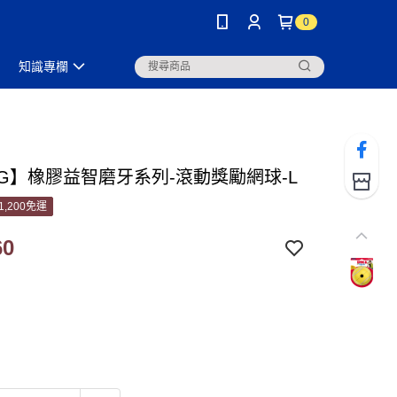
0
知識專欄
NG】橡膠益智磨牙系列-滾動獎勵網球-L
1,200免運
60