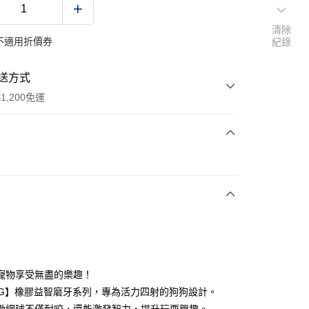
清除
不適用折價券
紀錄
送方式
1,200免運
次付款
期付款
0 利率 每期
NT$153
21家銀行
0 利率 每期
NT$76
21家銀行
庫商業銀行
第一商業銀行
業銀行
彰化商業銀行
 0 利率 每期
NT$38
21家銀行
庫商業銀行
第一商業銀行
業儲蓄銀行
台北富邦商業銀行
業銀行
彰化商業銀行
 0 利率 每期
NT$19
20家銀行
庫商業銀行
第一商業銀行
華商業銀行
兆豐國際商業銀行
寵物享受無盡的樂趣！
業儲蓄銀行
台北富邦商業銀行
業銀行
彰化商業銀行
小企業銀行
台中商業銀行
庫商業銀行
第一商業銀行
付款
NG】橡膠益智磨牙系列，專為活力四射的狗狗設計。
華商業銀行
兆豐國際商業銀行
業儲蓄銀行
台北富邦商業銀行
台灣）商業銀行
華泰商業銀行
業銀行
彰化商業銀行
小企業銀行
台中商業銀行