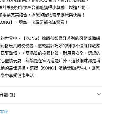
勵網球不僅耐咬，還能激發智力，提升玩耍興趣。
華商業銀行
兆豐國際商業銀行
業銀行
遠東國際商業銀行
業儲蓄銀行
台北富邦商業銀行
台灣）商業銀行
華泰商業銀行
設計讓狗狗每次咬合都能獲得小獎勵，增進互動。
小企業銀行
台中商業銀行
業銀行
永豐商業銀行
際商業銀行
臺灣中小企業銀行
業銀行
遠東國際商業銀行
台灣）商業銀行
華泰商業銀行
和娛樂完美結合，為您的寵物帶來健康與快樂！
業銀行
星展（台灣）商業銀行
業銀行
匯豐（台灣）商業銀行
業銀行
永豐商業銀行
業銀行
遠東國際商業銀行
際商業銀行
中國信託商業銀行
KONG】，讓每一次玩耍都充滿驚喜！
業銀行
聯邦商業銀行
業銀行
星展（台灣）商業銀行
業銀行
永豐商業銀行
天信用卡公司
際商業銀行
元大商業銀行
際商業銀行
中國信託商業銀行
業銀行
星展（台灣）商業銀行
業銀行
玉山商業銀行
天信用卡公司
的世界中，【KONG】橡膠益智磨牙系列的滾動獎勵網
際商業銀行
中國信託商業銀行
台灣）商業銀行
台新國際商業銀行
天信用卡公司
是寵物玩具的佼佼者。這款設計巧妙的網球不僅能夠激發
託商業銀行
台灣樂天信用卡公司
的玩耍熱情，。高品質的橡膠材質，耐用且安全，讓您的
付款
放心盡情玩耍。無論是在室內還是戶外，這款網球都是增
0，滿NT$1,200(含以上)免運費
動的最佳選擇。選擇【KONG】滾動獎勵網球-L，讓您
家取貨
玩樂中享受健康生活！
0，滿NT$1,200(含以上)免運費
付款
類 (1)
0，滿NT$1,200(含以上)免運費
玩具球系列
客服
1取貨
0，滿NT$1,200(含以上)免運費