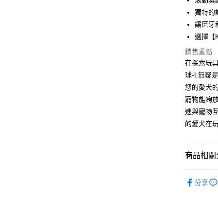
滾動獎
國泰世
聯邦商
LINE Pay
上海商
匯豐（
獨特的
臺灣中
元大商
兆豐國
聯邦商
匯豐（
Apple Pay
讓磨牙
玉山商
台中商
元大商
聯邦商
台新國
選擇【
華泰商
玉山商
貨到付款
元大商
台灣樂
遠東國
台新國
銷售重點
玉山商
永豐商
台灣樂
在探索玩具
台新國
星展（
運送方式
台灣樂
球-L無疑
中國信
您的愛犬
全家取貨
寵物能夠
每筆NT$7
進與寵物互
付款後全
的愛犬在
每筆NT$7
7-11取貨
商品相關分
每筆NT$7
KONG
分享
付款後7-1
每筆NT$7
新竹物流