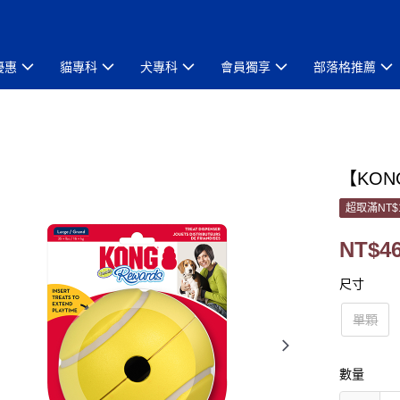
優惠
貓專科
犬專科
會員獨享
部落格推薦
【KO
超取滿NT$
NT$4
尺寸
單顆
數量