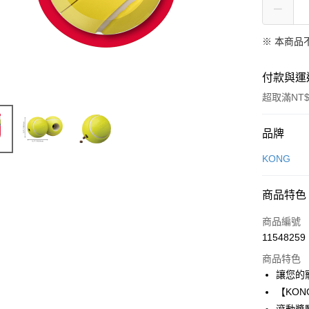
※ 本商品
付款與運
超取滿NT$
付款方式
品牌
信用卡一
KONG
信用卡分
商品特色
3 期 
商品編號
6 期 
合作金
11548259
華南商
12 期
合作金
上海商
商品特色
華南商
24 期
合作金
國泰世
讓您的
上海商
華南商
臺灣中
合作金
超商取貨
【KO
國泰世
上海商
匯豐（
華南商
臺灣中