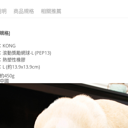
每筆NT$1
說明
商品規格
相關推薦
貨到付款
每筆NT$1
規格]
：KONG
滾動獎勵網球-L (PEP13)
：
熱塑性橡膠
 (約13.9x13.9cm)
約450g
中國