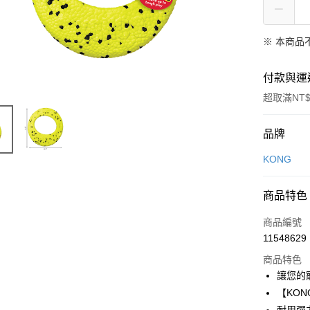
※ 本商品
付款與運
超取滿NT$
付款方式
品牌
信用卡一
KONG
信用卡分
商品特色
3 期 
商品編號
6 期 
合作金
11548629
華南商
12 期
合作金
上海商
商品特色
華南商
24 期
合作金
國泰世
讓您的
上海商
華南商
臺灣中
合作金
超商取貨
【KO
國泰世
上海商
匯豐（
華南商
臺灣中