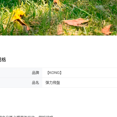
規格
品牌
【KONG】
品名
彈力飛盤