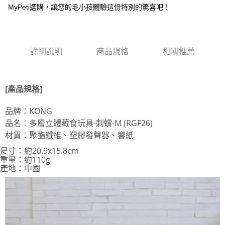
每筆NT$70，滿NT$1,200(含以上)免運費
MyPeti選購，讓您的毛小孩體驗這份特別的驚喜吧！
7-11取貨付款
每筆NT$70，滿NT$1,200(含以上)免運費
付款後7-11取貨
詳細說明
商品規格
相關推薦
每筆NT$70，滿NT$1,200(含以上)免運費
新竹物流
[產品規格]
每筆NT$100，滿NT$2,000(含以上)免運費
品牌：KONG
貨到付款
品名：多層立體藏食玩具-刺蝟-M (RGF26)
每筆NT$100，滿NT$2,000(含以上)免運費
材質：聚酯纖維、塑膠發聲器、響紙
尺寸：約20.9x15.8cm
重量
：
約110g
產地
：中國