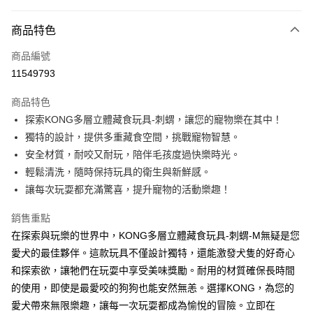
信用卡分期付款
3 期 0 利率 每期
NT$216
21家銀行
商品特色
6 期 0 利率 每期
NT$108
21家銀行
合作金庫商業銀行
第一商業銀行
商品編號
華南商業銀行
彰化商業銀行
12 期 0 利率 每期
NT$54
21家銀行
合作金庫商業銀行
第一商業銀行
11549793
上海商業儲蓄銀行
台北富邦商業銀行
華南商業銀行
彰化商業銀行
24 期 0 利率 每期
NT$27
20家銀行
合作金庫商業銀行
第一商業銀行
國泰世華商業銀行
兆豐國際商業銀行
上海商業儲蓄銀行
台北富邦商業銀行
商品特色
華南商業銀行
彰化商業銀行
臺灣中小企業銀行
台中商業銀行
合作金庫商業銀行
第一商業銀行
超商取貨付款
國泰世華商業銀行
兆豐國際商業銀行
探索KONG多層立體藏食玩具-刺蝟，讓您的寵物樂在其中！
上海商業儲蓄銀行
台北富邦商業銀行
匯豐（台灣）商業銀行
華泰商業銀行
華南商業銀行
彰化商業銀行
臺灣中小企業銀行
台中商業銀行
國泰世華商業銀行
兆豐國際商業銀行
獨特的設計，提供多重藏食空間，挑戰寵物智慧。
聯邦商業銀行
遠東國際商業銀行
LINE Pay
上海商業儲蓄銀行
台北富邦商業銀行
匯豐（台灣）商業銀行
華泰商業銀行
臺灣中小企業銀行
台中商業銀行
元大商業銀行
永豐商業銀行
安全材質，耐咬又耐玩，陪伴毛孩度過快樂時光。
兆豐國際商業銀行
臺灣中小企業銀行
聯邦商業銀行
遠東國際商業銀行
匯豐（台灣）商業銀行
華泰商業銀行
Apple Pay
玉山商業銀行
星展（台灣）商業銀行
台中商業銀行
匯豐（台灣）商業銀行
輕鬆清洗，隨時保持玩具的衛生與新鮮感。
元大商業銀行
永豐商業銀行
聯邦商業銀行
遠東國際商業銀行
台新國際商業銀行
中國信託商業銀行
華泰商業銀行
聯邦商業銀行
玉山商業銀行
星展（台灣）商業銀行
讓每次玩耍都充滿驚喜，提升寵物的活動樂趣！
貨到付款
元大商業銀行
永豐商業銀行
台灣樂天信用卡公司
遠東國際商業銀行
元大商業銀行
台新國際商業銀行
中國信託商業銀行
玉山商業銀行
星展（台灣）商業銀行
永豐商業銀行
玉山商業銀行
台灣樂天信用卡公司
銷售重點
台新國際商業銀行
中國信託商業銀行
運送方式
星展（台灣）商業銀行
台新國際商業銀行
在探索與玩樂的世界中，KONG多層立體藏食玩具-刺蝟-M無疑是您
台灣樂天信用卡公司
中國信託商業銀行
台灣樂天信用卡公司
全家取貨付款
愛犬的最佳夥伴。這款玩具不僅設計獨特，還能激發犬隻的好奇心
每筆NT$70，滿NT$1,200(含以上)免運費
和探索欲，讓牠們在玩耍中享受美味獎勵。耐用的材質確保長時間
的使用，即使是最愛咬的狗狗也能安然無恙。選擇KONG，為您的
付款後全家取貨
愛犬帶來無限樂趣，讓每一次玩耍都成為愉悅的冒險。立即在