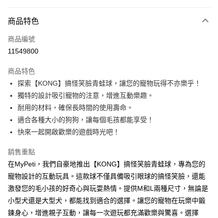
信用卡分期付款
3 期 0 利率 每期
NT$120
21家銀行
商品特色
6 期 0 利率 每期
NT$60
21家銀行
合作金庫商業銀行
第一商業銀行
商品編號
華南商業銀行
彰化商業銀行
12 期 0 利率 每期
NT$30
21家銀行
合作金庫商業銀行
第一商業銀行
11549800
上海商業儲蓄銀行
台北富邦商業銀行
華南商業銀行
彰化商業銀行
24 期 0 利率 每期
NT$15
20家銀行
合作金庫商業銀行
第一商業銀行
國泰世華商業銀行
兆豐國際商業銀行
上海商業儲蓄銀行
台北富邦商業銀行
商品特色
華南商業銀行
彰化商業銀行
臺灣中小企業銀行
台中商業銀行
合作金庫商業銀行
第一商業銀行
超商取貨付款
國泰世華商業銀行
兆豐國際商業銀行
探索【KONG】搞怪笑臉青蛙球，讓您的寵物玩得不亦樂乎！
上海商業儲蓄銀行
台北富邦商業銀行
匯豐（台灣）商業銀行
華泰商業銀行
華南商業銀行
彰化商業銀行
臺灣中小企業銀行
台中商業銀行
國泰世華商業銀行
兆豐國際商業銀行
獨特的設計吸引寵物的注意，增進互動樂趣。
聯邦商業銀行
遠東國際商業銀行
LINE Pay
上海商業儲蓄銀行
台北富邦商業銀行
匯豐（台灣）商業銀行
華泰商業銀行
臺灣中小企業銀行
台中商業銀行
元大商業銀行
永豐商業銀行
耐用的材料，確保長時間的使用壽命。
兆豐國際商業銀行
臺灣中小企業銀行
聯邦商業銀行
遠東國際商業銀行
匯豐（台灣）商業銀行
華泰商業銀行
Apple Pay
玉山商業銀行
星展（台灣）商業銀行
台中商業銀行
匯豐（台灣）商業銀行
適合各種大小的狗狗，讓每個毛孩都能享受！
元大商業銀行
永豐商業銀行
聯邦商業銀行
遠東國際商業銀行
台新國際商業銀行
中國信託商業銀行
華泰商業銀行
聯邦商業銀行
玉山商業銀行
星展（台灣）商業銀行
快來一起開啟歡樂的遊戲時光吧！
貨到付款
元大商業銀行
永豐商業銀行
台灣樂天信用卡公司
遠東國際商業銀行
元大商業銀行
台新國際商業銀行
中國信託商業銀行
玉山商業銀行
星展（台灣）商業銀行
永豐商業銀行
玉山商業銀行
台灣樂天信用卡公司
銷售重點
台新國際商業銀行
中國信託商業銀行
運送方式
星展（台灣）商業銀行
台新國際商業銀行
在MyPeti，我們自豪地推出【KONG】搞怪笑臉青蛙球，專為您的
台灣樂天信用卡公司
中國信託商業銀行
台灣樂天信用卡公司
全家取貨付款
寵物設計的互動玩具。這款球不僅具備吸引眼球的搞怪笑臉，還能
每筆NT$70，滿NT$1,200(含以上)免運費
激發您的毛小孩的好奇心與玩耍熱情。提供M和L兩種尺寸，無論是
小型犬還是大型犬，都能找到適合的選擇。讓您的寵物在玩樂中鍛
付款後全家取貨
鍊身心，增進親子互動，讓每一次遊玩都充滿歡樂與驚喜。選擇