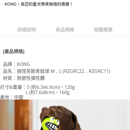
每筆NT$70，滿NT$1,200(含以上)免運費
KONG，為您的愛犬帶來無限的樂趣！
7-11取貨付款
每筆NT$70，滿NT$1,200(含以上)免運費
付款後7-11取貨
詳細說明
商品規格
相關推薦
每筆NT$70，滿NT$1,200(含以上)免運費
新竹物流
[產品規格]
每筆NT$100，滿NT$2,000(含以上)免運費
品牌：KONG
貨到付款
品名：搞怪笑臉青蛙球 M﹑L (RZGRC22﹑RZGRC11)
每筆NT$100，滿NT$2,000(含以上)免運費
材質：熱塑性彈性體
尺寸&
重量
：S (約6.3x6.9cm)，120g
L (約7.6
x8cm
)，160g
產地
：中國