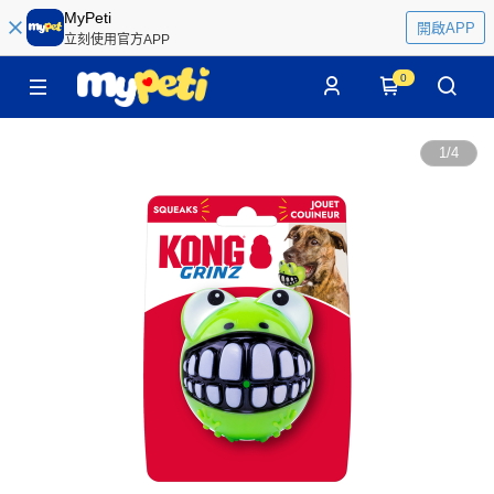
MyPeti
開啟APP
立刻使用官方APP
0
1
/
4