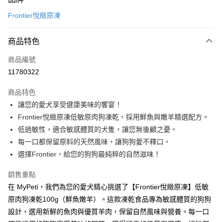
信用卡一次付款
Frontier悅緻原凍
信用卡分期付款
3 期 0 利率 每期
NT$366
21家銀行
商品特色
6 期 0 利率 每期
NT$183
21家銀行
合作金庫商業銀行
第一商業銀行
商品編號
華南商業銀行
彰化商業銀行
12 期 0 利率 每期
NT$91
21家銀行
合作金庫商業銀行
第一商業銀行
11780322
上海商業儲蓄銀行
台北富邦商業銀行
華南商業銀行
彰化商業銀行
24 期 0 利率 每期
NT$45
20家銀行
合作金庫商業銀行
第一商業銀行
國泰世華商業銀行
兆豐國際商業銀行
上海商業儲蓄銀行
台北富邦商業銀行
商品特色
華南商業銀行
彰化商業銀行
臺灣中小企業銀行
台中商業銀行
合作金庫商業銀行
第一商業銀行
超商取貨付款
國泰世華商業銀行
兆豐國際商業銀行
讓您的愛犬享受健康美味的饗宴！
上海商業儲蓄銀行
台北富邦商業銀行
匯豐（台灣）商業銀行
華泰商業銀行
華南商業銀行
彰化商業銀行
臺灣中小企業銀行
台中商業銀行
國泰世華商業銀行
兆豐國際商業銀行
Frontier悅緻原凍低敏原肉狗凍乾，採用鮮魚與嫩羊精選配方。
聯邦商業銀行
遠東國際商業銀行
LINE Pay
上海商業儲蓄銀行
台北富邦商業銀行
匯豐（台灣）商業銀行
華泰商業銀行
臺灣中小企業銀行
台中商業銀行
元大商業銀行
永豐商業銀行
低過敏性，適合敏感體質的犬隻，讓您無後顧之憂。
兆豐國際商業銀行
臺灣中小企業銀行
聯邦商業銀行
遠東國際商業銀行
匯豐（台灣）商業銀行
華泰商業銀行
Apple Pay
玉山商業銀行
星展（台灣）商業銀行
台中商業銀行
匯豐（台灣）商業銀行
每一口都保留原料的天然風味，讓狗狗愛不釋口。
元大商業銀行
永豐商業銀行
聯邦商業銀行
遠東國際商業銀行
台新國際商業銀行
中國信託商業銀行
華泰商業銀行
聯邦商業銀行
玉山商業銀行
星展（台灣）商業銀行
選擇Frontier，給您的狗狗最純粹的自然滋味！
貨到付款
元大商業銀行
永豐商業銀行
台灣樂天信用卡公司
遠東國際商業銀行
元大商業銀行
台新國際商業銀行
中國信託商業銀行
玉山商業銀行
星展（台灣）商業銀行
永豐商業銀行
玉山商業銀行
台灣樂天信用卡公司
銷售重點
台新國際商業銀行
中國信託商業銀行
運送方式
星展（台灣）商業銀行
台新國際商業銀行
在 MyPeti，我們為您的愛犬精心挑選了【Frontier悅緻原凍】低敏
台灣樂天信用卡公司
中國信託商業銀行
台灣樂天信用卡公司
全家取貨付款
原肉狗凍乾100g（鮮魚嫩羊）。這款凍乾食品專為敏感體質的狗狗
每筆NT$70，滿NT$1,200(含以上)免運費
設計，選用新鮮的魚肉與優質羊肉，保留自然風味與營養。每一口