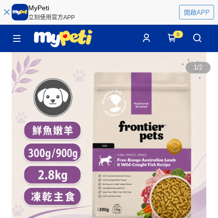
MyPeti
開啟APP
立刻使用官方APP
0
1
/
2