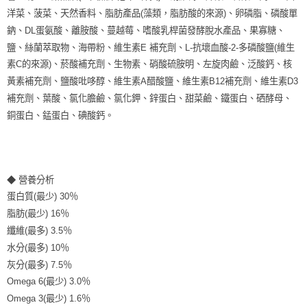
洋菜、菠菜、天然香料、脂肪產品(藻類，脂肪酸的來源)、卵磷脂、磷酸單
鈉、DL蛋氨酸、離胺酸、蔓越莓、嗜酸乳桿菌發酵脫水產品、果寡糖、
鹽、絲蘭萃取物、海帶粉、維生素E 補充劑、L-抗壞血酸-2-多磷酸鹽(維生
素C的來源)、菸酸補充劑、生物素、硝酸硫胺明、左旋肉鹼、泛酸鈣、核
黃素補充劑、鹽酸吡哆醇、維生素A醋酸鹽、維生素B12補充劑、維生素D3
補充劑、葉酸、氯化膽鹼、氯化鉀、鋅蛋白、甜菜鹼、鐵蛋白、硒酵母、
銅蛋白、錳蛋白、碘酸鈣。
◆ 營養分析
蛋白質(最少) 30％
脂肪(最少) 16％
纖維(最多) 3.5％
水分(最多) 10％
灰分(最多) 7.5％
Omega 6(最少) 3.0％
Omega 3(最少) 1.6％