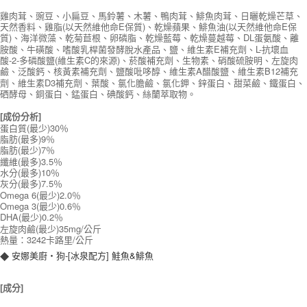
雞肉茸、豌豆、小扁豆、馬鈴薯、木薯、鴨肉茸、鯡魚肉茸、日曬乾燥芒草、
天然香料、雞脂(以天然維他命E保質)、乾燥蘋果、鯡魚油(以天然維他命E保
質)、海洋微藻、乾菊苣根、卵磷脂、乾燥藍莓、乾燥蔓越莓、DL蛋氨酸、離
胺酸、牛磺酸、嗜酸乳桿菌發酵脫水產品、鹽、維生素E補充劑、L-抗壞血
酸-2-多磷酸鹽(維生素C的來源)、菸酸補充劑、生物素、硝酸硫胺明、左旋肉
鹼、泛酸鈣、核黃素補充劑、鹽酸吡哆醇、維生素A醋酸鹽、維生素B12補充
劑、維生素D3補充劑、葉酸、氯化膽鹼、氯化鉀、鋅蛋白、甜菜鹼、鐵蛋白、
硒酵母、銅蛋白、錳蛋白、碘酸鈣、絲蘭萃取物
。
[成份分析]
蛋白質(最少)30％
脂肪(最多)9％
脂肪(最少)7％
纖維(最多)3.5％
水分(最多)10％
灰分(最多)7.5％
Omega 6(最少)2.0％
Omega 3(最少)0.6％
DHA(最少)0.2％
左旋肉鹼(最少)35mg/公斤
熱量：3242卡路里/公斤
安娜美廚‧狗-[冰泉配方] 鮭魚&鯡魚
◆
[成分]