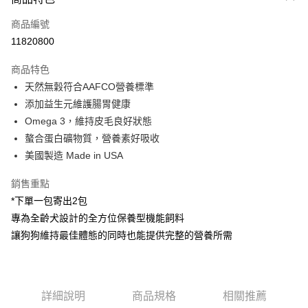
信用卡一次付款
商品編號
信用卡分期付款
11820800
3 期 0 利率 每期
NT$325
21家銀行
商品特色
6 期 0 利率 每期
NT$162
21家銀行
合作金庫商業銀行
第一商業銀行
天然無穀符合AAFCO營養標準
華南商業銀行
彰化商業銀行
12 期 0 利率 每期
NT$81
21家銀行
合作金庫商業銀行
第一商業銀行
添加益生元維護腸胃健康
上海商業儲蓄銀行
台北富邦商業銀行
華南商業銀行
彰化商業銀行
24 期 0 利率 每期
NT$40
20家銀行
合作金庫商業銀行
第一商業銀行
國泰世華商業銀行
兆豐國際商業銀行
Omega 3，維持皮毛良好狀態
上海商業儲蓄銀行
台北富邦商業銀行
華南商業銀行
彰化商業銀行
臺灣中小企業銀行
台中商業銀行
合作金庫商業銀行
第一商業銀行
螯合蛋白礦物質，營養素好吸收
超商取貨付款
國泰世華商業銀行
兆豐國際商業銀行
上海商業儲蓄銀行
台北富邦商業銀行
匯豐（台灣）商業銀行
華泰商業銀行
華南商業銀行
彰化商業銀行
臺灣中小企業銀行
台中商業銀行
美國製造 Made in USA
國泰世華商業銀行
兆豐國際商業銀行
聯邦商業銀行
遠東國際商業銀行
LINE Pay
上海商業儲蓄銀行
台北富邦商業銀行
匯豐（台灣）商業銀行
華泰商業銀行
臺灣中小企業銀行
台中商業銀行
元大商業銀行
永豐商業銀行
兆豐國際商業銀行
臺灣中小企業銀行
銷售重點
聯邦商業銀行
遠東國際商業銀行
匯豐（台灣）商業銀行
華泰商業銀行
Apple Pay
玉山商業銀行
星展（台灣）商業銀行
台中商業銀行
匯豐（台灣）商業銀行
元大商業銀行
永豐商業銀行
*下單一包寄出2包
聯邦商業銀行
遠東國際商業銀行
台新國際商業銀行
中國信託商業銀行
華泰商業銀行
聯邦商業銀行
玉山商業銀行
星展（台灣）商業銀行
貨到付款
專為全齡犬設計的全方位保養型機能飼料
元大商業銀行
永豐商業銀行
台灣樂天信用卡公司
遠東國際商業銀行
元大商業銀行
台新國際商業銀行
中國信託商業銀行
玉山商業銀行
星展（台灣）商業銀行
讓狗狗維持最佳體態的同時也能提供完整的營養所需
永豐商業銀行
玉山商業銀行
台灣樂天信用卡公司
台新國際商業銀行
中國信託商業銀行
運送方式
星展（台灣）商業銀行
台新國際商業銀行
台灣樂天信用卡公司
中國信託商業銀行
台灣樂天信用卡公司
全家取貨付款
每筆NT$70，滿NT$1,200(含以上)免運費
詳細說明
商品規格
相關推薦