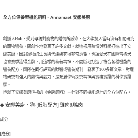
付款後全家取貨
每筆NT$70，滿NT$1,200(含以上)免運費
全方位保養型機能飼料 - Annamaet 安娜美廚
7-11取貨付款
每筆NT$70，滿NT$1,200(含以上)免運費
創辦人Rob，受到母親對寵物的鍾情所感染，在大學投入當時沒有相關研究
付款後7-11取貨
的寵物營養，開創性地發表了許多文獻。就這樣用熱情與科學打造出了安
每筆NT$70，滿NT$1,200(含以上)免運費
娜美廚，因對寵物的生長與代謝研究得非常透徹，也讓愛犬在國際雪橇犬
協會賽季獲得金牌，用這樣的執著精神，不間斷地打造了符合各種機能的
新竹物流
營養配方，團隊在同行評審的獸醫或營養期刊上發表了100多篇文章，對寵
每筆NT$100，滿NT$2,000(含以上)免運費
物研究有強大的熱情與毅力，是充滿學術探究精神與實務實踐的科學實踐
貨到付款
家。
每筆NT$100，滿NT$2,000(含以上)免運費
造就了安娜美廚這樣的《金牌飼料》－針對不同機能設計的全方位配方。
安娜美廚‧狗-[低脂配方] 雞肉&鴨肉
◆
成分
[成分]