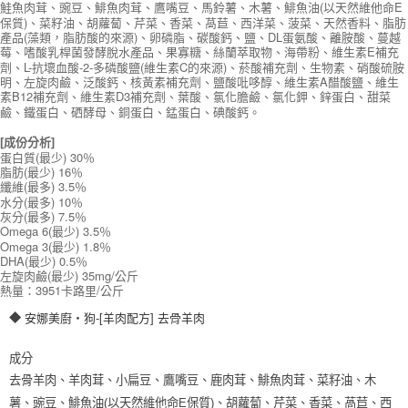
鮭魚肉茸、豌豆、鯡魚肉茸、鷹嘴豆、馬鈴薯、木薯、鯡魚油(以天然維他命E
保質)、菜籽油、胡蘿蔔、芹菜、香菜、萵苣、西洋菜、菠菜、天然香料、脂肪
產品(藻類，脂肪酸的來源)、卵磷脂、碳酸鈣、鹽、DL蛋氨酸、離胺酸、蔓越
莓、嗜酸乳桿菌發酵脫水產品、果寡糖、絲蘭萃取物、海帶粉、維生素E補充
劑、L-抗壞血酸-2-多磷酸鹽(維生素C的來源)、菸酸補充劑、生物素、硝酸硫胺
明、左旋肉鹼、泛酸鈣、核黃素補充劑、鹽酸吡哆醇、維生素A醋酸鹽、維生
素B12補充劑、維生素D3補充劑、葉酸、氯化膽鹼、氯化鉀、鋅蛋白、甜菜
鹼、鐵蛋白、硒酵母、銅蛋白、錳蛋白、碘酸鈣。
[成份分析]
蛋白質(最少) 30％
脂肪(最少) 16％
纖維(最多) 3.5％
水分(最多) 10％
灰分(最多) 7.5％
Omega 6(最少) 3.5％
Omega 3(最少) 1.8％
DHA(最少) 0.5％
左旋肉鹼(最少) 35mg/公斤
熱量：3951卡路里/公斤
安娜美廚‧狗-[羊肉配方] 去骨羊肉
◆
成分
去骨羊肉、羊肉茸、小扁豆、鷹嘴豆、鹿肉茸、鯡魚肉茸、菜籽油、木
薯、豌豆、鯡魚油(以天然維他命E保質)、胡蘿蔔、芹菜、香菜、萵苣、西