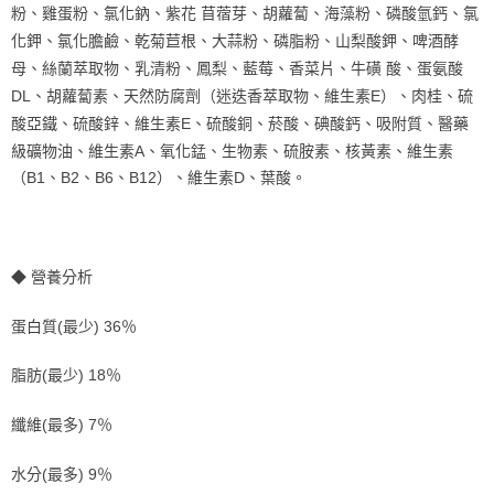
粉、雞蛋粉、氯化鈉、紫花
苜蓿芽、胡蘿蔔、海藻粉、磷酸氫鈣、氯
化鉀、氯化膽鹼、乾菊苣根、大蒜粉、磷脂粉、山梨酸鉀、啤酒酵
母、絲蘭萃取物、乳清粉、鳳梨、藍莓、香菜片、牛磺
酸、蛋氨酸
DL
、胡蘿蔔素、天然防腐劑（迷迭香萃取物、維生素
E
）、肉桂、硫
酸亞鐵、硫酸鋅、維生素
E
、硫酸銅、菸酸、碘酸鈣、吸附質、醫藥
級礦物油、維生素
A
、氧化錳、生物素、硫胺素、核黃素、維生素
（
B1
、
B2
、
B6
、
B12
）、維生素
D
、葉酸。
◆
營養分析
蛋白質
(
最少
) 36
％
脂肪
(
最少
) 18
％
纖維
(
最多
) 7
％
水分
(
最多
) 9
％