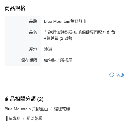
商品規格
品牌
Blue Mountain荒野藍山
品名
全齡貓無穀乾糧-皮毛保健專門配方 鮭魚
+蔓越莓 (2.2磅)
產地
澳洲
保存期限
如包裝上所標示
客服
商品相關分類 (2)
Blue Mountain 荒野藍山
貓咪乾糧
▐ 貓專科
貓咪乾糧