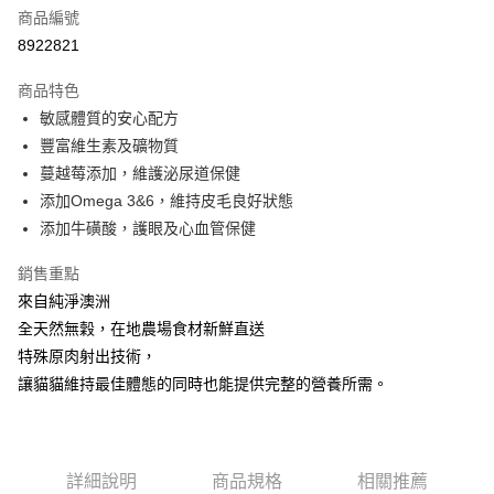
6 期 0 利率 每期
NT$113
21家銀行
合作金庫商業銀行
第一商業銀行
商品編號
華南商業銀行
彰化商業銀行
12 期 0 利率 每期
NT$56
21家銀行
合作金庫商業銀行
第一商業銀行
8922821
上海商業儲蓄銀行
台北富邦商業銀行
華南商業銀行
彰化商業銀行
24 期 0 利率 每期
NT$28
20家銀行
合作金庫商業銀行
第一商業銀行
國泰世華商業銀行
兆豐國際商業銀行
上海商業儲蓄銀行
台北富邦商業銀行
商品特色
華南商業銀行
彰化商業銀行
臺灣中小企業銀行
台中商業銀行
合作金庫商業銀行
第一商業銀行
超商取貨付款
國泰世華商業銀行
兆豐國際商業銀行
敏感體質的安心配方
上海商業儲蓄銀行
台北富邦商業銀行
匯豐（台灣）商業銀行
華泰商業銀行
華南商業銀行
彰化商業銀行
臺灣中小企業銀行
台中商業銀行
國泰世華商業銀行
兆豐國際商業銀行
豐富維生素及礦物質
聯邦商業銀行
遠東國際商業銀行
LINE Pay
上海商業儲蓄銀行
台北富邦商業銀行
匯豐（台灣）商業銀行
華泰商業銀行
臺灣中小企業銀行
台中商業銀行
元大商業銀行
永豐商業銀行
蔓越莓添加，維護泌尿道保健
兆豐國際商業銀行
臺灣中小企業銀行
聯邦商業銀行
遠東國際商業銀行
匯豐（台灣）商業銀行
華泰商業銀行
Apple Pay
玉山商業銀行
星展（台灣）商業銀行
台中商業銀行
匯豐（台灣）商業銀行
添加Omega 3&6，維持皮毛良好狀態
元大商業銀行
永豐商業銀行
聯邦商業銀行
遠東國際商業銀行
台新國際商業銀行
中國信託商業銀行
華泰商業銀行
聯邦商業銀行
玉山商業銀行
星展（台灣）商業銀行
添加牛磺酸，護眼及心血管保健
貨到付款
元大商業銀行
永豐商業銀行
台灣樂天信用卡公司
遠東國際商業銀行
元大商業銀行
台新國際商業銀行
中國信託商業銀行
玉山商業銀行
星展（台灣）商業銀行
永豐商業銀行
玉山商業銀行
台灣樂天信用卡公司
銷售重點
台新國際商業銀行
中國信託商業銀行
運送方式
星展（台灣）商業銀行
台新國際商業銀行
來自純淨澳洲
台灣樂天信用卡公司
中國信託商業銀行
台灣樂天信用卡公司
全家取貨付款
全天然無穀，在地農場食材新鮮直送
每筆NT$70，滿NT$1,200(含以上)免運費
特殊原肉射出技術，
讓貓貓維持最佳體態的同時也能提供完整的營養所需。
付款後全家取貨
每筆NT$70，滿NT$1,200(含以上)免運費
7-11取貨付款
詳細說明
商品規格
相關推薦