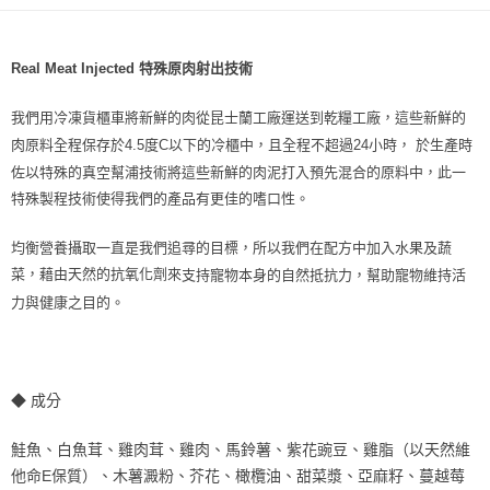
每筆NT$70，滿NT$1,200(含以上)免運費
付款後7-11取貨
Real Meat Injected
特殊原肉射出技術
每筆NT$70，滿NT$1,200(含以上)免運費
新竹物流
我們用冷凍貨櫃車將新鮮的肉從昆士蘭工廠運送到乾糧工廠，這些新鮮的
每筆NT$100，滿NT$2,000(含以上)免運費
肉原料全程保存於
4.5
度
C
以下的冷櫃中，且全程不超過
24
小時，
於生產時
佐以特殊的真空幫浦技術將這些新鮮的肉泥打入預先混合的原料中，此一
付款後門市自取
特殊製程技術使得我們的產品有更佳的嗜口性。
免運費
均衡營養攝取一直是我們追尋的目標，所以我們在配方中加入水果及蔬
貨到付款
菜，藉由天然的抗氧化劑來
支持寵物本身的自然抵抗力，幫助寵物維持活
每筆NT$100，滿NT$2,000(含以上)免運費
力與健康之目的。
◆
成分
鮭魚、白魚茸、雞肉茸、雞肉、馬鈴薯、紫花豌豆、雞脂（以天然維
他命
E
保質）、木薯澱粉、芥花、橄欖油、甜菜漿、亞麻籽、蔓越莓