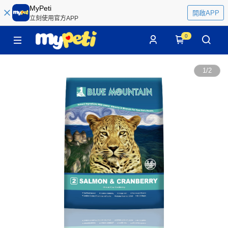
MyPeti
開啟APP
立刻使用官方APP
0
1
/
2