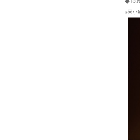
◆10
※因小