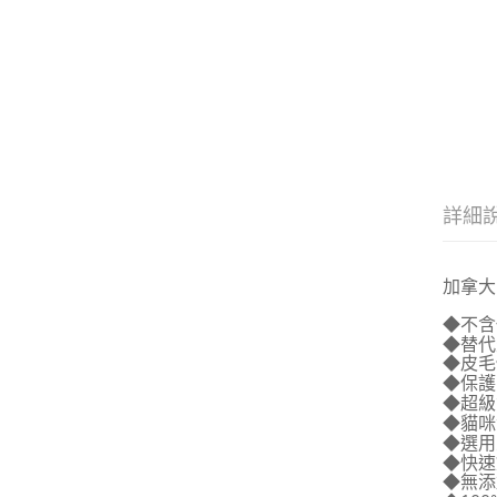
詳細
加拿大
◆不含
◆替代
◆皮毛
◆保護
◆超級
◆貓咪
◆選用
◆快速
◆無添