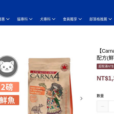
優惠
貓專科
犬專科
會員獨享
部落格推薦
【Ca
配方(鮮
超取滿NT$
NT$1,
數量