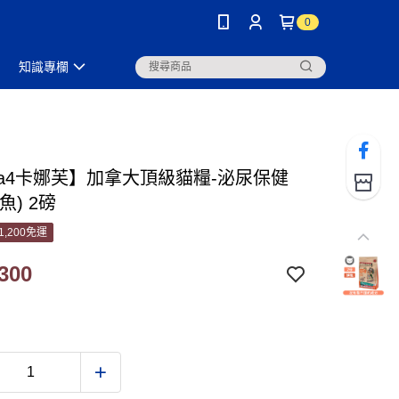
0
知識專欄
rna4卡娜芙】加拿大頂級貓糧-泌尿保健
魚) 2磅
1,200免運
300