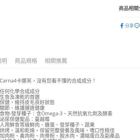
台新國
華泰商
玉山商
貨到付款
元大商
台灣樂
商品相關分
遠東國
台新國
玉山商
永豐商
台灣樂
台新國
CARNA4
星展（
分享
運送方式
台灣樂
中國信
人氣商品
全家取貨
▐ 貓專科
每筆NT$7
付款後全
說明
商品規格
相關推薦
每筆NT$7
7-11取貨
Carna4卡娜芙，沒有您看不懂的合成成分！
每筆NT$7
任何化學合成成分
生食及凍乾的首選
付款後7-1
保健，維持皮毛良好狀態
每筆NT$7
關節、維護腸道健康
食物-發芽種子：含Omega-3、天然抗氧化劑及酵素
新竹物流
泌尿保健聖品：蔓越莓
人用鮮食等級鮮肉、雞蛋、發芽種子、蔬果
每筆NT$1
烘烤，溫和乾燥，保留完整營養及風味，嗜口性極佳
加肉粉、禽肉粉、肉骨粉、脫水肉、濃縮蛋白及副產品
付款後門