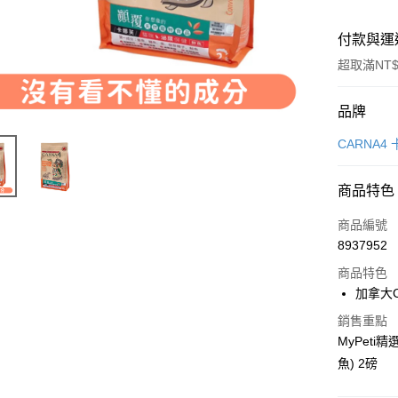
付款與運
超取滿NT$
付款方式
品牌
信用卡一
CARNA4
信用卡分
商品特色
3 期 
商品編號
6 期 
合作金
8937952
華南商
12 期
合作金
上海商
商品特色
華南商
24 期
合作金
國泰世
加拿大
上海商
華南商
臺灣中
合作金
超商取貨
國泰世
銷售重點
上海商
匯豐（
華南商
臺灣中
MyPeti
國泰世
聯邦商
LINE Pay
上海商
匯豐（
臺灣中
魚) 2磅
元大商
兆豐國
聯邦商
匯豐（
Apple Pay
玉山商
台中商
元大商
聯邦商