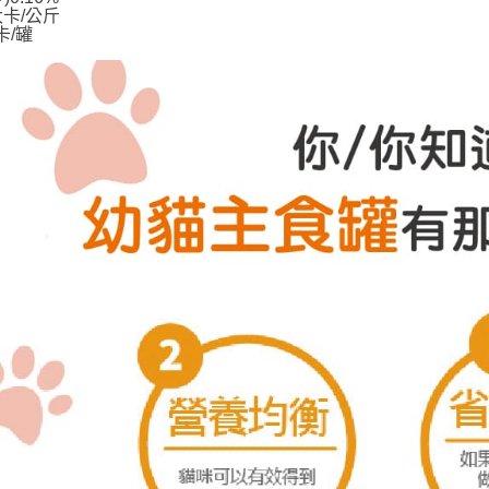
大卡/公斤
卡/罐