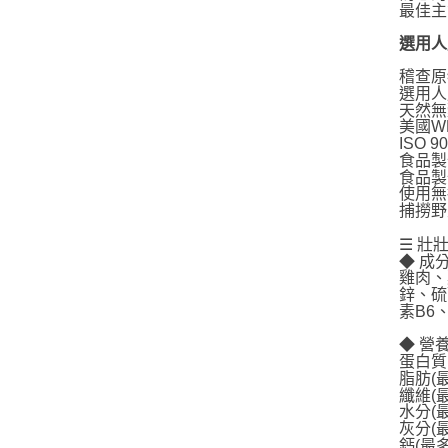
最佳主
選用人用
稽查原
選用人
天然無
美國W
ISO
食品製
食品製
使用無
捕撈野
☰ 壯
◆ 成
雞肉、
鋅、硫
素B6
◆ 營
蛋白質(
脂肪(最
纖維(最
水分(最
灰分(最
鈣(最多