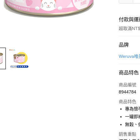
付款與運
超取滿NT$
付款方式
品牌
信用卡一
Weruva
信用卡分
商品特色
3 期 
商品編號
6 期 
合作金
8944784
華南商
12 期
合作金
上海商
商品特色
華南商
24 期
合作金
國泰世
專為懷
上海商
華南商
臺灣中
合作金
超商取貨
一罐即
國泰世
上海商
匯豐（
華南商
臺灣中
無穀、
國泰世
聯邦商
LINE Pay
上海商
匯豐（
臺灣中
元大商
銷售重點
兆豐國
聯邦商
匯豐（
Apple Pay