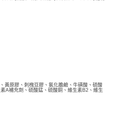
市自取
00，滿NT$2,000(含以上)免運費
、黃原膠、刺槐豆膠、氯化膽鹼、牛磺酸、硫酸
生素A補充劑、硫酸錳、硫酸銅、維生素B2、維生