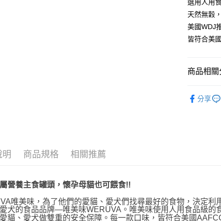
玉山商
選用人用
台中商
元大商
聯邦商
台新國
華泰商
天然無穀
玉山商
貨到付款
元大商
台灣樂
遠東國
台新國
美國WDJ
玉山商
永豐商
台灣樂
皆符合美國
台新國
星展（
運送方式
台灣樂
中國信
全家取貨
商品相關分
每筆NT$7
WERUVA
分享
付款後全
▐ 貓專科
每筆NT$7
7-11取貨
每筆NT$7
說明
商品規格
相關推薦
付款後7-1
每筆NT$7
屬營養主食罐頭，懷孕母貓也可餵食!!
新竹物流
UVA唯美味，為了他們的愛貓、愛犬們找尋最好的食物，決定利
每筆NT$1
愛犬的食品品牌—唯美味WERUVA。唯美味使用人用食品級
愛貓、愛犬做雙重的安全保障。每一款口味，皆符合美國AAF