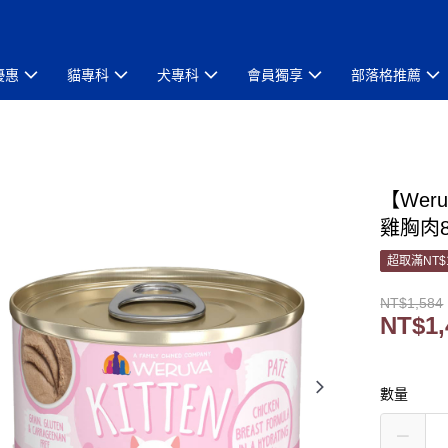
優惠
貓專科
犬專科
會員獨享
部落格推薦
【Wer
雞胸肉8
超取滿NT$
NT$1,584
NT$1,
數量