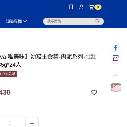
0
知識專欄
uva 唯美味】幼貓主食罐-肉泥系列-壯壯
5g*24入
1,200免運
430