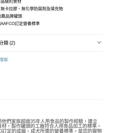
業銀行
星展（台灣）商業銀行
食品級的食材
業銀行
匯豐（台灣）商業銀行
業銀行
永豐商業銀行
業銀行
遠東國際商業銀行
際商業銀行
中國信託商業銀行
業銀行
聯邦商業銀行
，無卡拉膠、無化學防腐劑及填充物
業銀行
星展（台灣）商業銀行
業銀行
永豐商業銀行
天信用卡公司
際商業銀行
元大商業銀行
際商業銀行
中國信託商業銀行
推薦品牌罐頭
業銀行
星展（台灣）商業銀行
業銀行
玉山商業銀行
天信用卡公司
AAFCO訂定營養標準
際商業銀行
中國信託商業銀行
台灣）商業銀行
台新國際商業銀行
天信用卡公司
託商業銀行
台灣樂天信用卡公司
付款
類 (2)
0，滿NT$1,200(含以上)免運費
 唯美味
貓主食罐
客服
家取貨
貓主食罐
0，滿NT$1,200(含以上)免運費
付款
0，滿NT$1,200(含以上)免運費
1取貨
0，滿NT$1,200(含以上)免運費
用他們家族超過35年人用食品的製作經驗，建立
00，滿NT$2,000(含以上)免運費
的食材，製作罐頭的工廠符合人用食品加工的標準，
CO訂定的成貓、成犬所需的營養標準，是您的寵物