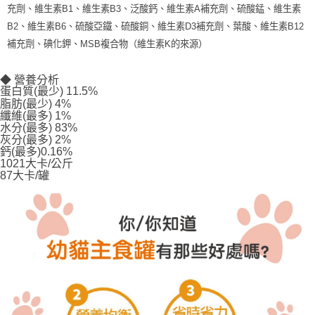
充劑、維生素
B1
、維生素
B3
、泛酸鈣、維生素
A
補充劑、硫酸錳、維生素
B2
、維生素
B6
、硫酸亞鐵、硫酸銅、維生素
D3
補充劑、葉酸、維生素
B12
補充劑、碘化鉀、
MSB
複合物（維生素
K
的來源）
◆ 營養分析
蛋白質(最少) 11.5%
脂肪(最少) 4%
纖維(最多) 1%
水分(最多) 83%
灰分(最多) 2%
鈣(最多)0.16%
1021大卡/公斤
87大卡/罐