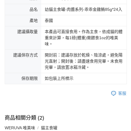
品名
幼貓主食罐-肉醬系列-乖乖金雞鮪85g*24入
產地
泰國
建議攝取量
本產品可直接食用。作為主食，依成貓的體
重來計算，每1磅(體重)需餵食1oz的唯美
味。
建議保存方式
開封前：建議存放於乾燥、陰涼處，避免陽
光直射；開封後：請盡速食用完畢。未食用
完畢，請放置冰箱冷藏。
保存期限
如包裝上所標示
客服
商品相關分類 (2)
WERUVA 唯美味
貓主食罐