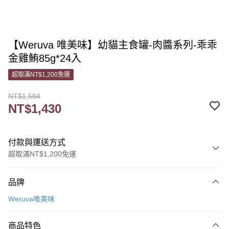
【Weruva 唯美味】幼貓主食罐-肉醬系列-乖乖
金雞鮪85g*24入
超取滿NT$1,200免運
NT$1,584
NT$1,430
付款與運送方式
超取滿NT$1,200免運
付款方式
品牌
信用卡一次付款
Weruva唯美味
信用卡分期付款
3 期 0 利率 每期
NT$476
21家銀行
商品特色