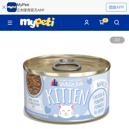
MyPeti
開啟APP
立刻使用官方APP
0
1
/
2