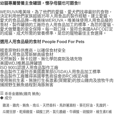
幼貓專屬營養主食罐頭，懷孕母貓也可餵食!!
每筆NT$70，滿NT$1,200(含以上)免運費
WERUVA唯美味，為了他們的愛貓、愛犬們找尋最好的食物，
付款後7-11取貨
決定利用他們家族超過35年人用食品的製作經驗，建立愛貓、
每筆NT$70，滿NT$1,200(含以上)免運費
愛犬的食品品牌—唯美味WERUVA。唯美味使用人用食品級的
食材，製作罐頭的工廠符合人用食品加工的標準，為您的愛貓、
愛犬做雙重的安全保障。每一款口味，皆符合美國AAFCO訂定
新竹物流
的成貓、成犬所需的營養標準，是您的寵物最佳主食選擇。
每筆NT$100，滿NT$2,000(含以上)免運費
選用人用食品級的食材 People Food For Pets
付款後門市自取
稽查原物料供應商，以確保食材安全
免運費
選用人用食品等新鮮高級食材
天然無穀，無卡拉膠、無化學防腐劑及填充物
貨到付款
美國WDJ推薦品牌罐頭
ISO 9001認證人用食品製作工廠
每筆NT$100，滿NT$2,000(含以上)免運費
食品製作工廠符合美國農業部(USDA)人用食品加工標準
食品製作工廠獲得英國零售商協會(BRC)核定A級
使用無抗生素、無施打生長激素(賀爾蒙)的放山雞肉及放牧牛肉
捕撈野生鮪魚過程對海豚無害
☰
乖
乖金雞鮪(雞肉 鮪魚)
◆ 成分
雞湯、雞肉、鮪魚、南瓜、天然香料、馬鈴薯澱粉、葵花籽油、乳酸鈣、
瓜爾豆膠、乾燥雞蛋、磷酸三鈣、氯化膽鹼、牛磺酸、硫酸鋅、維生素
E
補