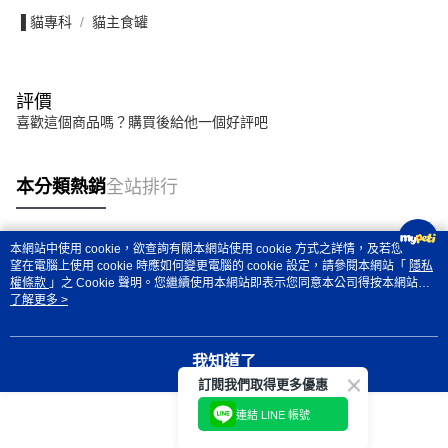
▐ 貓專科
貓主食罐
評價
喜歡這個商品嗎？購買後給他一個好評吧
本分類熱銷
全站排行
本網站中使用 cookie，欲查詢有關本網站使用 cookie 方式之詳情，及若您不希
熱門標籤
望在電腦上使用 cookie 時應如何變更電腦的 cookie 設定，請參閱本網站「
隱私
權條款
」之 Cookie 聲明。您繼續使用本網站即表示您同意本公司得按本網站使
用條款之 Cookie 聲明使用 cookie。
了解更多 >
我知道了
訂閱我們取得更多優惠
連結 LINE 帳號