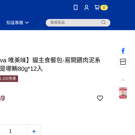
0
知識專欄
uva 唯美味】貓主食餐包-易開餵肉泥系
是哪鮪80g*12入
1,200免運
49