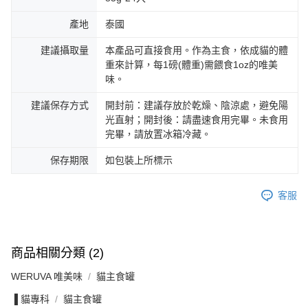
產地
泰國
建議攝取量
本產品可直接食用。作為主食，依成貓的體
重來計算，每1磅(體重)需餵食1oz的唯美
味。
建議保存方式
開封前：建議存放於乾燥、陰涼處，避免陽
光直射；開封後：請盡速食用完畢。未食用
完畢，請放置冰箱冷藏。
保存期限
如包裝上所標示
客服
商品相關分類 (2)
WERUVA 唯美味
貓主食罐
▐ 貓專科
貓主食罐