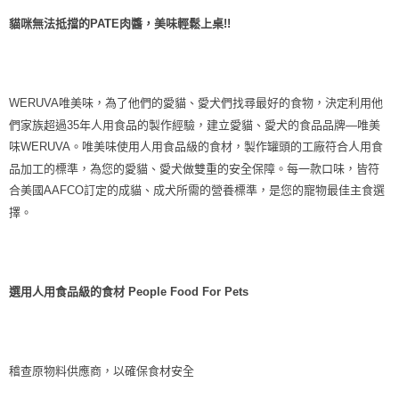
每筆NT$70，滿NT$1,200(含以上)免運費
貓咪無法抵擋的PATE肉醬，美味輕鬆上桌!!
付款後7-11取貨
每筆NT$70，滿NT$1,200(含以上)免運費
新竹物流
WERUVA唯美味，為了他們的愛貓、愛犬們找尋最好的食物，決定利用他
們家族超過35年人用食品的製作經驗，建立愛貓、愛犬的食品品牌—唯美
每筆NT$100，滿NT$2,000(含以上)免運費
味WERUVA。唯美味使用人用食品級的食材，製作罐頭的工廠符合人用食
付款後門市自取
品加工的標準，為您的愛貓、愛犬做雙重的安全保障。每一款口味，皆符
免運費
合美國AAFCO訂定的成貓、成犬所需的營養標準，是您的寵物最佳主食選
擇。
貨到付款
每筆NT$100，滿NT$2,000(含以上)免運費
選用人用食品級的食材 People Food For Pets
稽查原物料供應商，以確保食材安全