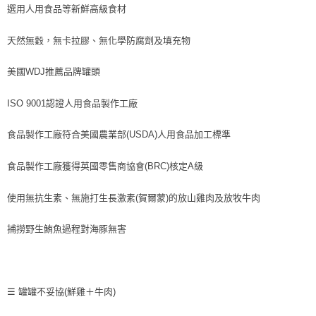
選用人用食品等新鮮高級食材
天然無穀，無卡拉膠、無化學防腐劑及填充物
美國WDJ推薦品牌罐頭
ISO 9001認證人用食品製作工廠
食品製作工廠符合美國農業部(USDA)人用食品加工標準
食品製作工廠獲得英國零售商協會(BRC)核定A級
使用無抗生素、無施打生長激素(賀爾蒙)的放山雞肉及放牧牛肉
捕撈野生鮪魚過程對海豚無害
(鮮雞＋牛肉)
☰
罐罐不妥協