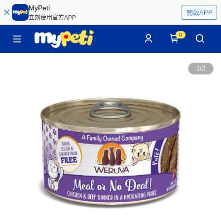
MyPeti
開啟APP
立刻使用官方APP
0
1
/
2