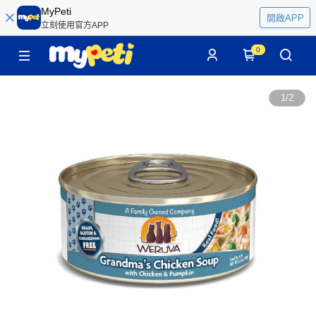
MyPeti
開啟APP
立刻使用官方APP
0
1
/
2