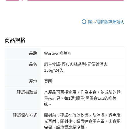
顯示電腦版詳細說明
商品規格
品牌
Weruva 唯美味
品名
貓主食罐-經典肉絲系列-元氣雞湯肉
156g*24入
產地
泰國
建議攝取量
本產品可直接食用。作為主食，依成貓的體
重來計算，每1磅(體重)需餵食1oz的唯美
味。
建議保存方式
開封前：建議存放於乾燥、陰涼處，避免陽
光直射；開封後：請盡速食用完畢。未食用
完畢，請放置冰箱冷藏。