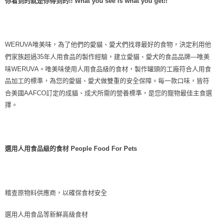
你看到的就是你得到的!! What you see is what you get!!
每筆NT$70，滿NT$1,200(含以上)免運費
付款後7-11取貨
每筆NT$70，滿NT$1,200(含以上)免運費
WERUVA唯美味，為了他們的愛貓、愛犬們找尋最好的食物，決定利用他
新竹物流
們家族超過35年人用食品的製作經驗，建立愛貓、愛犬的食品品牌—唯美
味WERUVA。唯美味使用人用食品級的食材，製作罐頭的工廠符合人用食
每筆NT$100，滿NT$2,000(含以上)免運費
品加工的標準，為您的愛貓、愛犬做雙重的安全保障。每一款口味，皆符
付款後門市自取
合美國AAFCO訂定的成貓、成犬所需的營養標準，是您的寵物最佳主食選
免運費
擇。
貨到付款
每筆NT$100，滿NT$2,000(含以上)免運費
選用人用食品級的食材 People Food For Pets
稽查原物料供應商，以確保食材安全
選用人用食品等新鮮高級食材