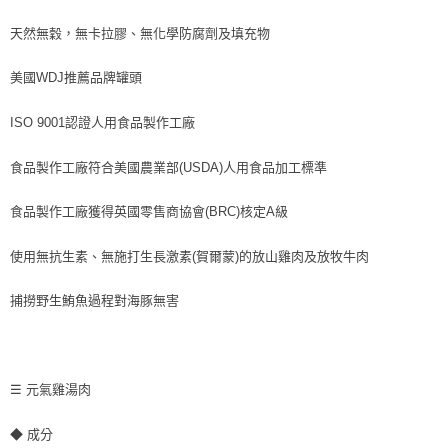
天然無穀，無卡拉膠、無化學防腐劑及填充物
美國WDJ推薦品牌罐頭
ISO 9001認證人用食品製作工廠
食品製作工廠符合美國農業部(USDA)人用食品加工標準
食品製作工廠獲得英國零售商協會(BRC)核定A級
使用無抗生素、無施打生長激素(賀爾蒙)的放山雞肉及放牧牛肉
捕撈野生鮪魚過程對海豚無害
☰ 元氣雞湯肉
◆ 成分