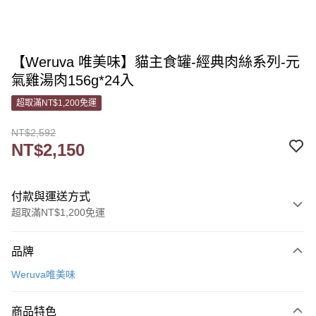
【Weruva 唯美味】貓主食罐-經典肉絲系列-元
氣雞湯肉156g*24入
超取滿NT$1,200免運
NT$2,592
NT$2,150
付款與運送方式
超取滿NT$1,200免運
付款方式
品牌
信用卡一次付款
Weruva唯美味
信用卡分期付款
3 期 0 利率 每期
NT$716
21家銀行
商品特色