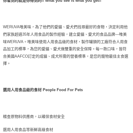
你看到的就是你得到的!! What you see is what you get!!
每筆NT$70，滿NT$1,200(含以上)免運費
付款後7-11取貨
每筆NT$70，滿NT$1,200(含以上)免運費
WERUVA唯美味，為了他們的愛貓、愛犬們找尋最好的食物，決定利用他
新竹物流
們家族超過35年人用食品的製作經驗，建立愛貓、愛犬的食品品牌—唯美
味WERUVA。唯美味使用人用食品級的食材，製作罐頭的工廠符合人用食
每筆NT$100，滿NT$2,000(含以上)免運費
品加工的標準，為您的愛貓、愛犬做雙重的安全保障。每一款口味，皆符
付款後門市自取
合美國AAFCO訂定的成貓、成犬所需的營養標準，是您的寵物最佳主食選
免運費
擇。
貨到付款
每筆NT$100，滿NT$2,000(含以上)免運費
選用人用食品級的食材 People Food For Pets
稽查原物料供應商，以確保食材安全
選用人用食品等新鮮高級食材