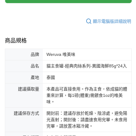
顯示電腦版詳細說明
商品規格
品牌
Weruva 唯美味
品名
貓主食罐-經典肉絲系列-異國海鮮85g*24入
產地
泰國
建議攝取量
本產品可直接食用。作為主食，依成貓的體
重來計算，每1磅(體重)需餵食1oz的唯美
味。
建議保存方式
開封前：建議存放於乾燥、陰涼處，避免陽
光直射；開封後：請盡速食用完畢。未食用
完畢，請放置冰箱冷藏。