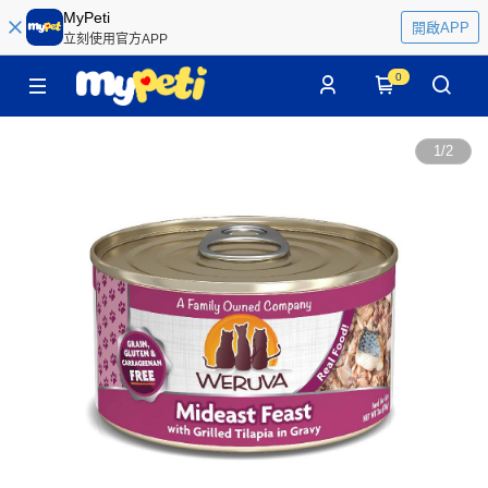
MyPeti
開啟APP
立刻使用官方APP
0
1
/
2