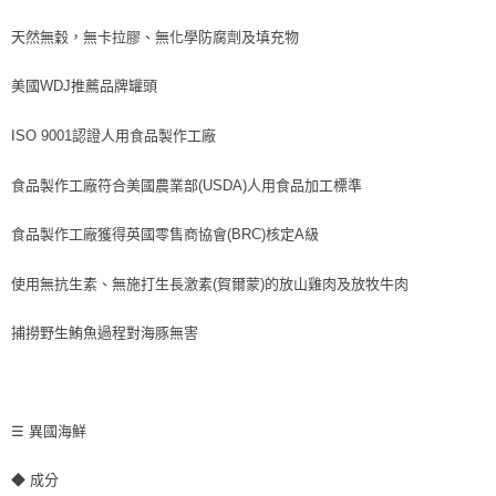
天然無穀，無卡拉膠、無化學防腐劑及填充物
美國WDJ推薦品牌罐頭
ISO 9001認證人用食品製作工廠
食品製作工廠符合美國農業部(USDA)人用食品加工標準
食品製作工廠獲得英國零售商協會(BRC)核定A級
使用無抗生素、無施打生長激素(賀爾蒙)的放山雞肉及放牧牛肉
捕撈野生鮪魚過程對海豚無害
☰ 異國海鮮
◆ 成分