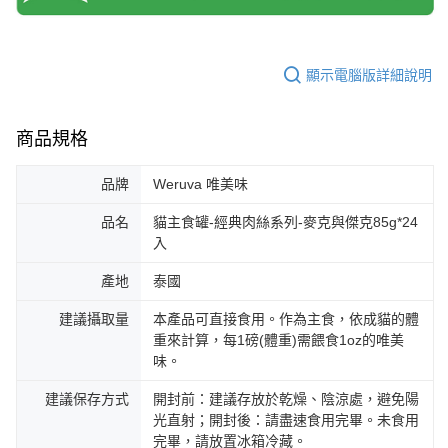
顯示電腦版詳細說明
商品規格
品牌
Weruva 唯美味
品名
貓主食罐-經典肉絲系列-麥克與傑克85g*24
入
產地
泰國
建議攝取量
本產品可直接食用。作為主食，依成貓的體
重來計算，每1磅(體重)需餵食1oz的唯美
味。
建議保存方式
開封前：建議存放於乾燥、陰涼處，避免陽
光直射；開封後：請盡速食用完畢。未食用
完畢，請放置冰箱冷藏。