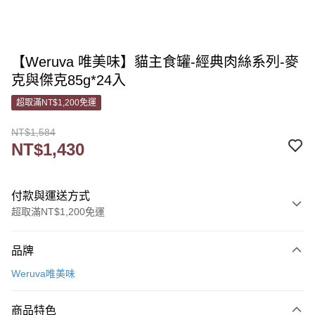
【Weruva 唯美味】貓主食罐-經典肉絲系列-麥
克與傑克85g*24入
超取滿NT$1,200免運
NT$1,584
NT$1,430
付款與運送方式
超取滿NT$1,200免運
付款方式
品牌
信用卡一次付款
Weruva唯美味
信用卡分期付款
3 期 0 利率 每期
NT$476
21家銀行
商品特色