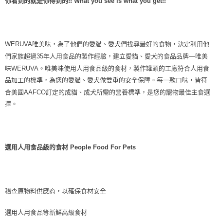
你看到的就是你得到的!! What you see is what you get!!
每筆NT$70，滿NT$1,200(含以上)免運費
付款後7-11取貨
每筆NT$70，滿NT$1,200(含以上)免運費
WERUVA唯美味，為了他們的愛貓、愛犬們找尋最好的食物，決定利用他
新竹物流
們家族超過35年人用食品的製作經驗，建立愛貓、愛犬的食品品牌—唯美
味WERUVA。唯美味使用人用食品級的食材，製作罐頭的工廠符合人用食
每筆NT$100，滿NT$2,000(含以上)免運費
品加工的標準，為您的愛貓、愛犬做雙重的安全保障。每一款口味，皆符
付款後門市自取
合美國AAFCO訂定的成貓、成犬所需的營養標準，是您的寵物最佳主食選
免運費
擇。
貨到付款
每筆NT$100，滿NT$2,000(含以上)免運費
選用人用食品級的食材 People Food For Pets
稽查原物料供應商，以確保食材安全
選用人用食品等新鮮高級食材