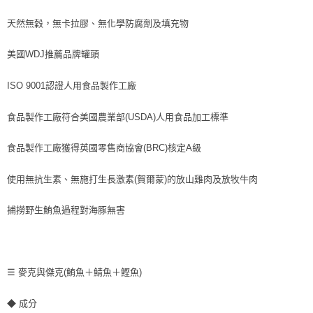
天然無穀，無卡拉膠、無化學防腐劑及填充物
美國WDJ推薦品牌罐頭
ISO 9001認證人用食品製作工廠
食品製作工廠符合美國農業部(USDA)人用食品加工標準
食品製作工廠獲得英國零售商協會(BRC)核定A級
使用無抗生素、無施打生長激素(賀爾蒙)的放山雞肉及放牧牛肉
捕撈野生鮪魚過程對海豚無害
☰ 麥克與傑克(鮪魚＋鯖魚＋鰹魚)
◆ 成分