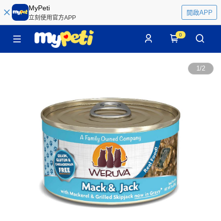
MyPeti
開啟APP
立刻使用官方APP
0
1
/
2