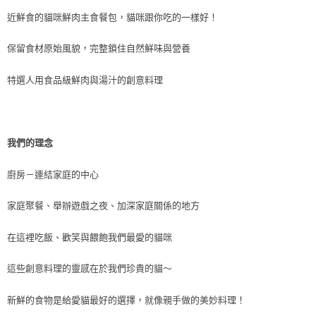
近鮮食的貓咪鮮肉主食餐包，貓咪跟你吃的一樣好！
保留食材原始風貌，完整鎖住自然鮮味與營養
特選人用食品級鮮肉與湯汁的創意料理
我們的理念
廚房－連結家庭的中心
家庭聚餐、舉辦遊戲之夜、加深家庭關係的地方
在這裡吃飯、歡笑與餵飽我們最愛的貓咪
這些創意料理的靈感在於我們珍貴的貓～
新鮮的食物是給愛貓最好的選擇，就像親手做的美妙料理！