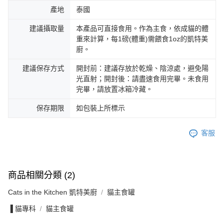
產地
泰國
建議攝取量
本產品可直接食用。作為主食，依成貓的體
重來計算，每1磅(體重)需餵食1oz的凱特美
廚。
建議保存方式
開封前：建議存放於乾燥、陰涼處，避免陽
光直射；開封後：請盡速食用完畢。未食用
完畢，請放置冰箱冷藏。
保存期限
如包裝上所標示
客服
商品相關分類 (2)
Cats in the Kitchen 凱特美廚
貓主食罐
▐ 貓專科
貓主食罐