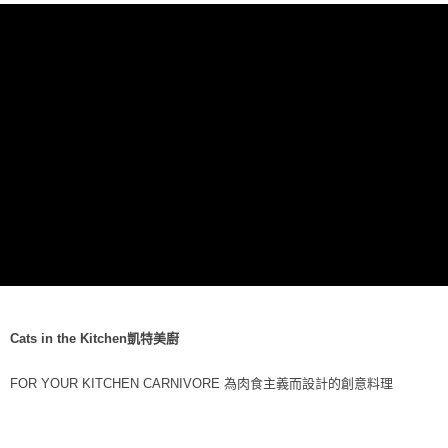
每筆NT$70，滿NT$1,200(含以上)免運費
付款後7-11取貨
每筆NT$70，滿NT$1,200(含以上)免運費
新竹物流
每筆NT$100，滿NT$2,000(含以上)免運費
付款後門市自取
免運費
貨到付款
每筆NT$100，滿NT$2,000(含以上)免運費
Cats in the Kitchen凱特美廚
FOR YOUR KITCHEN CARNIVORE 為肉食主義而設計的創意料理