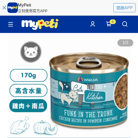
MyPeti
開啟APP
立刻使用官方APP
0
1
/
2