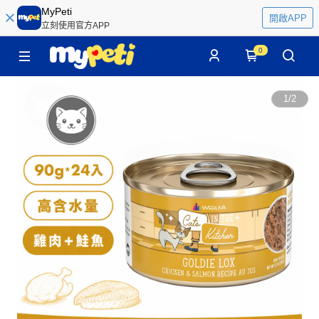
MyPeti
開啟APP
立刻使用官方APP
0
1
/
2