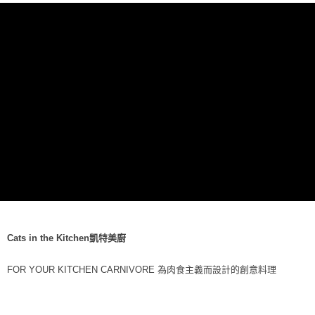
每筆NT$70，滿NT$1,200(含以上)免運費
付款後7-11取貨
每筆NT$70，滿NT$1,200(含以上)免運費
新竹物流
每筆NT$100，滿NT$2,000(含以上)免運費
付款後門市自取
免運費
貨到付款
每筆NT$100，滿NT$2,000(含以上)免運費
Cats in the Kitchen凱特美廚
FOR YOUR KITCHEN CARNIVORE 為肉食主義而設計的創意料理