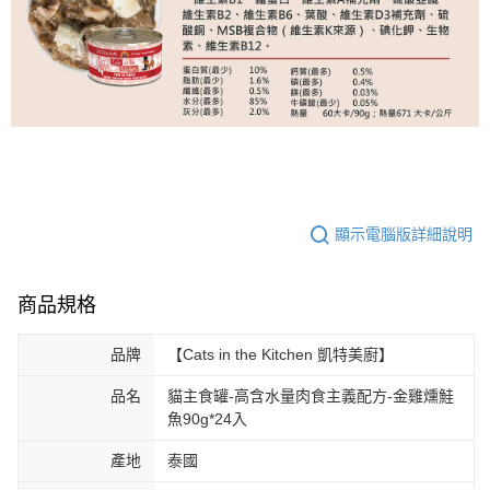
顯示電腦版詳細說明
商品規格
品牌
【Cats in the Kitchen 凱特美廚】
品名
貓主食罐-高含水量肉食主義配方-金雞燻鮭
魚90g*24入
產地
泰國