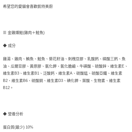
希望您的愛貓會喜歡凱特美廚
☰ 金雞燻鮭(雞肉＋鮭魚)
◆ 成分
雞湯、雞肉、鮪魚、鮭魚、葵花籽油、刺槐豆膠、乳酸鈣、磷酸三鈣、魚
油、瓜爾豆膠、黃原膠、氯化鉀、氯化膽鹼、牛磺酸、硫酸鋅、維生素E、
維生素B3、維生素B1、泛酸鈣、維生素A、硫酸錳、硫酸亞鐵、維生素
B2、維生素B6、硫酸銅、維生素D3、碘化鉀、葉酸、生物素、維生素
B12。
◆ 營養分析
蛋白質(最少) 10%