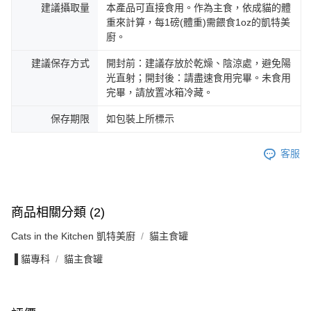
建議攝取量
本產品可直接食用。作為主食，依成貓的體
重來計算，每1磅(體重)需餵食1oz的凱特美
廚。
建議保存方式
開封前：建議存放於乾燥、陰涼處，避免陽
光直射；開封後：請盡速食用完畢。未食用
完畢，請放置冰箱冷藏。
保存期限
如包裝上所標示
客服
商品相關分類 (2)
Cats in the Kitchen 凱特美廚
貓主食罐
▐ 貓專科
貓主食罐