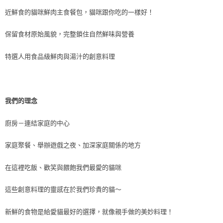
近鮮食的貓咪鮮肉主食餐包，貓咪跟你吃的一樣好！
保留食材原始風貌，完整鎖住自然鮮味與營養
特選人用食品級鮮肉與湯汁的創意料理
我們的理念
廚房－連結家庭的中心
家庭聚餐、舉辦遊戲之夜、加深家庭關係的地方
在這裡吃飯、歡笑與餵飽我們最愛的貓咪
這些創意料理的靈感在於我們珍貴的貓～
新鮮的食物是給愛貓最好的選擇，就像親手做的美妙料理！