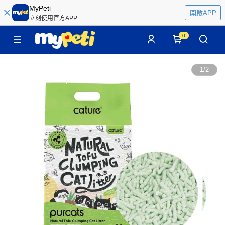
MyPeti
開啟APP
立刻使用官方APP
0
1
/
2