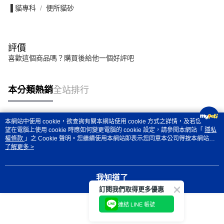
▐ 貓專科
便所貓砂
評價
喜歡這個商品嗎？購買後給他一個好評吧
本分類熱銷
全站排行
本網站中使用 cookie，欲查詢有關本網站使用 cookie 方式之詳情，及若您不希
熱門標籤
望在電腦上使用 cookie 時應如何變更電腦的 cookie 設定，請參閱本網站「
隱私
權條款
」之 Cookie 聲明。您繼續使用本網站即表示您同意本公司得按本網站使
用條款之 Cookie 聲明使用 cookie。
了解更多 >
我知道了
訂閱我們取得更多優惠
連結 LINE 帳號