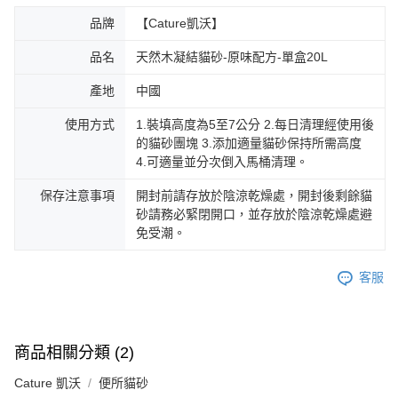
品牌
【Cature凱沃】
品名
天然木凝結貓砂-原味配方-單盒20L
產地
中國
使用方式
1.裝填高度為5至7公分 2.每日清理經使用後
的貓砂團塊 3.添加適量貓砂保持所需高度
4.可適量並分次倒入馬桶清理。
保存注意事項
開封前請存放於陰涼乾燥處，開封後剩餘貓
砂請務必緊閉開口，並存放於陰涼乾燥處避
免受潮。
客服
商品相關分類 (2)
Cature 凱沃
便所貓砂