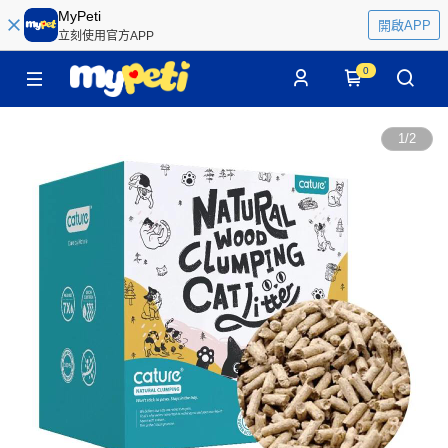
MyPeti
開啟APP
立刻使用官方APP
0
1
/
2