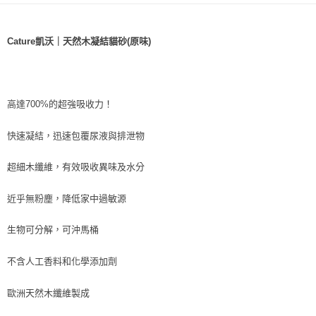
每筆NT$70，滿NT$1,200(含以上)免運費
7-11取貨付款
Cature凱沃｜天然木凝結貓砂(原味)
每筆NT$70，滿NT$1,200(含以上)免運費
付款後7-11取貨
每筆NT$70，滿NT$1,200(含以上)免運費
高達700%的超強吸收力！
新竹物流
快速凝結，迅速包覆尿液與排泄物
每筆NT$100，滿NT$2,000(含以上)免運費
付款後門市自取
超細木纖維，有效吸收異味及水分
免運費
近乎無粉塵，降低家中過敏源
貨到付款
生物可分解，可沖馬桶
每筆NT$100，滿NT$2,000(含以上)免運費
不含人工香料和化學添加劑
歐洲天然木纖維製成