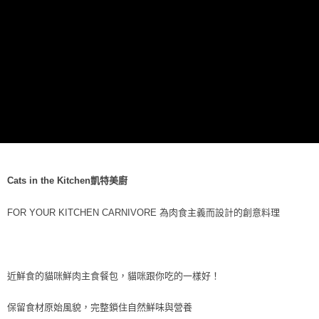
每筆NT$70，滿NT$1,200(含以上)免運費
付款後7-11取貨
每筆NT$70，滿NT$1,200(含以上)免運費
新竹物流
每筆NT$100，滿NT$2,000(含以上)免運費
付款後門市自取
免運費
貨到付款
Cats in the Kitchen凱特美廚
每筆NT$100，滿NT$2,000(含以上)免運費
FOR YOUR KITCHEN CARNIVORE 為肉食主義而設計的創意料理
近鮮食的貓咪鮮肉主食餐包，貓咪跟你吃的一樣好！
保留食材原始風貌，完整鎖住自然鮮味與營養