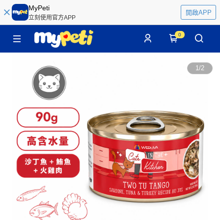
MyPeti
開啟APP
立刻使用官方APP
0
1
/
2