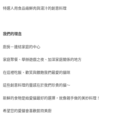
特選人用食品級鮮肉與湯汁的創意料理
我們的理念
廚房－連結家庭的中心
家庭聚餐、舉辦遊戲之夜、加深家庭關係的地方
在這裡吃飯、歡笑與餵飽我們最愛的貓咪
這些創意料理的靈感在於我們珍貴的貓～
新鮮的食物是給愛貓最好的選擇，就像親手做的美妙料理！
希望您的愛貓會喜歡凱特美廚