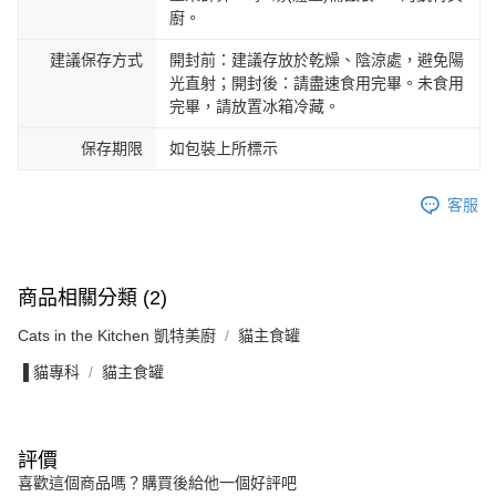
廚。
建議保存方式
開封前：建議存放於乾燥、陰涼處，避免陽
光直射；開封後：請盡速食用完畢。未食用
完畢，請放置冰箱冷藏。
保存期限
如包裝上所標示
客服
商品相關分類 (2)
Cats in the Kitchen 凱特美廚
貓主食罐
▐ 貓專科
貓主食罐
評價
喜歡這個商品嗎？購買後給他一個好評吧