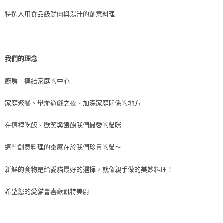
特選人用食品級鮮肉與湯汁的創意料理
我們的理念
廚房－連結家庭的中心
家庭聚餐、舉辦遊戲之夜、加深家庭關係的地方
在這裡吃飯、歡笑與餵飽我們最愛的貓咪
這些創意料理的靈感在於我們珍貴的貓～
新鮮的食物是給愛貓最好的選擇，就像親手做的美妙料理！
希望您的愛貓會喜歡凱特美廚