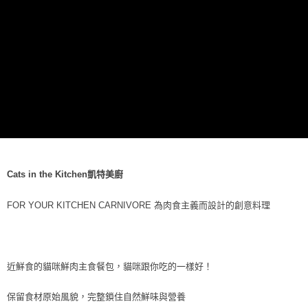
每筆NT$70，滿NT$1,200(含以上)免運費
付款後7-11取貨
每筆NT$70，滿NT$1,200(含以上)免運費
新竹物流
每筆NT$100，滿NT$2,000(含以上)免運費
付款後門市自取
免運費
貨到付款
Cats in the Kitchen凱特美廚
每筆NT$100，滿NT$2,000(含以上)免運費
FOR YOUR KITCHEN CARNIVORE 為肉食主義而設計的創意料理
近鮮食的貓咪鮮肉主食餐包，貓咪跟你吃的一樣好！
保留食材原始風貌，完整鎖住自然鮮味與營養