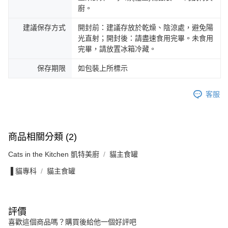
廚。
建議保存方式
開封前：建議存放於乾燥、陰涼處，避免陽
光直射；開封後：請盡速食用完畢。未食用
完畢，請放置冰箱冷藏。
保存期限
如包裝上所標示
客服
商品相關分類 (2)
Cats in the Kitchen 凱特美廚
貓主食罐
▐ 貓專科
貓主食罐
評價
喜歡這個商品嗎？購買後給他一個好評吧