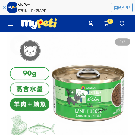
MyPeti
開啟APP
立刻使用官方APP
0
1
/
2