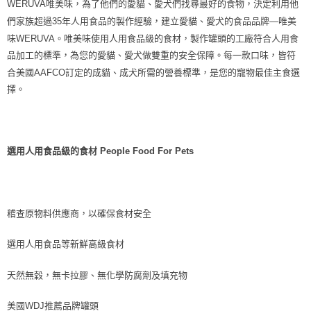
WERUVA唯美味，為了他們的愛貓、愛犬們找尋最好的食物，決定利用他
每筆NT$70，滿NT$1,200(含以上)免運費
們家族超過35年人用食品的製作經驗，建立愛貓、愛犬的食品品牌—唯美
付款後7-11取貨
味WERUVA。唯美味使用人用食品級的食材，製作罐頭的工廠符合人用食
每筆NT$70，滿NT$1,200(含以上)免運費
品加工的標準，為您的愛貓、愛犬做雙重的安全保障。每一款口味，皆符
合美國AAFCO訂定的成貓、成犬所需的營養標準，是您的寵物最佳主食選
新竹物流
擇。
每筆NT$100，滿NT$2,000(含以上)免運費
付款後門市自取
免運費
選用人用食品級的食材 People Food For Pets
貨到付款
每筆NT$100，滿NT$2,000(含以上)免運費
稽查原物料供應商，以確保食材安全
選用人用食品等新鮮高級食材
天然無穀，無卡拉膠、無化學防腐劑及填充物
美國WDJ推薦品牌罐頭