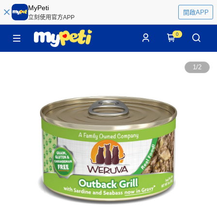
MyPeti
開啟APP
立刻使用官方APP
0
1
/
2