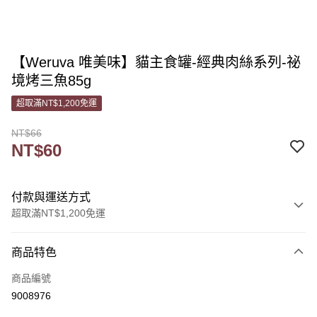
【Weruva 唯美味】貓主食罐-經典肉絲系列-祕
境烤三魚85g
超取滿NT$1,200免運
NT$66
NT$60
付款與運送方式
超取滿NT$1,200免運
付款方式
商品特色
信用卡一次付款
商品編號
信用卡分期付款
9008976
3 期 0 利率 每期
NT$20
21家銀行