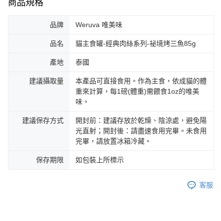
商品規格
品牌
Weruva 唯美味
品名
貓主食罐-經典肉絲系列-祕境烤三魚85g
產地
泰國
建議攝取量
本產品可直接食用。作為主食，依成貓的體
重來計算，每1磅(體重)需餵食1oz的唯美
味。
建議保存方式
開封前：建議存放於乾燥、陰涼處，避免陽
光直射；開封後：請盡速食用完畢。未食用
完畢，請放置冰箱冷藏。
保存期限
如包裝上所標示
客服