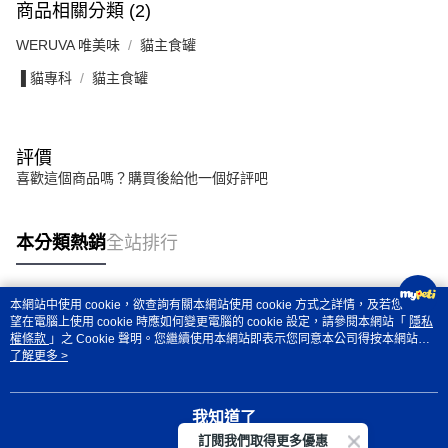
商品相關分類 (2)
WERUVA 唯美味
貓主食罐
▐ 貓專科
貓主食罐
評價
喜歡這個商品嗎？購買後給他一個好評吧
本分類熱銷
全站排行
本網站中使用 cookie，欲查詢有關本網站使用 cookie 方式之詳情，及若您不希
熱門標籤
望在電腦上使用 cookie 時應如何變更電腦的 cookie 設定，請參閱本網站「
隱私
權條款
」之 Cookie 聲明。您繼續使用本網站即表示您同意本公司得按本網站使
用條款之 Cookie 聲明使用 cookie。
了解更多 >
我知道了
訂閱我們取得更多優惠