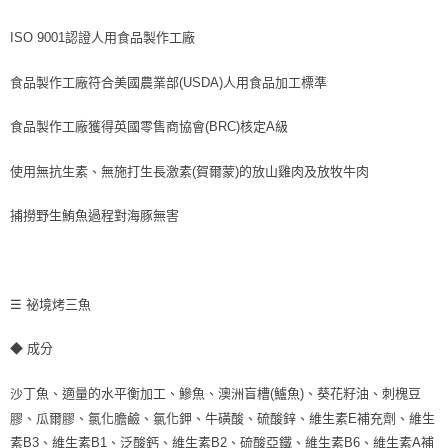
ISO 9001認證人用食品製作工廠
食品製作工廠符合美國農業部(USDA)人用食品加工標準
食品製作工廠獲得英國零售商協會(BRC)核定A級
使用無抗生素、無施打生長激素(賀爾蒙)的放山雞肉及放牧牛肉
捕撈野生鮪魚過程對海豚無害
☰ 祕境烤三魚
◆ 成分
沙丁魚、適量的水平衡加工、鰺魚、澳洲盲槽(鱸魚)、葵花籽油、刺槐豆
膠、瓜爾膠、氯化膽鹼、氯化鉀、牛磺酸、硫酸鋅、維生素E補充劑、維生
素B3、維生素B1、泛酸鈣、維生素B2、硫酸亞鐵、維生素B6、維生素A補